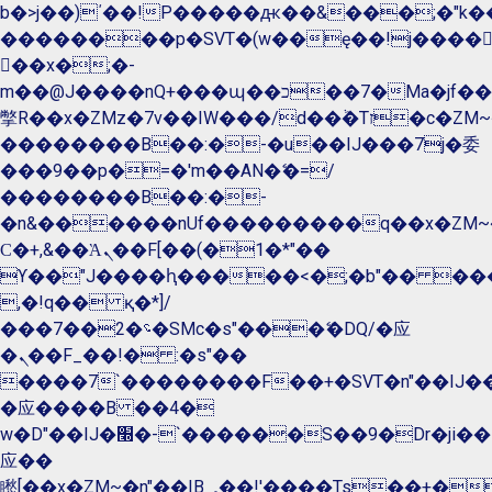
b�>j��)΄��!P�����ԫ��&���;�"k��B�
��������p�SVT�(w��ę��!j����
��x�;�-
m��@J����nQ+���պ��כ��7�Ma�jf��J��ͱ4j���Ѳ�
撆R��x�ZMz�7v��IW���/d��ٞ�Тז�c�ZM~�ji�� ߒ��sQz�����Ԡ��DW��3�De�n"��M�+/
��������B��:�-�u��IJ���7j�委
���9��p�=�'m��AN�ޭ�=/
��������B��:�-
�n&������nUf���������q��x�ZM~
Ϲ�+,&��Ὰܢ��F[��(�1�*"��
ϒ��"J����ԧ�����<�;�b"�� ���"j����
,�!q�� қ�*]/
���؝�2��7�SMc�s"���ޭ�DQ/�应
�ܢ��F_��!� :�s"��
����7`��������F��+�SVT�n"��IJ��
�应����B ��4�
w�D"��IJ�׭�-`������S��9�Dr�ji��EJ߅��gJ�
应��
矁[��x�ZM~�n"��IB؃��!'����Тѕ��+��(m��IK�ʭ�/|