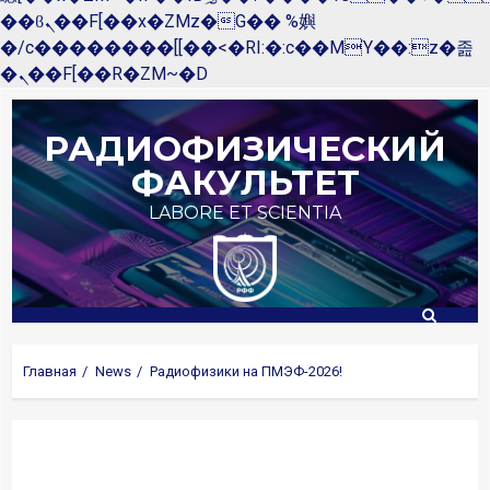
��ϐܢ��F[��x�ZMz�G�� %嬩
�/c��������[[��<�RI:�:c��MΎ��:z�졾
�ܢ��F[��R�ZM~�D
Перейти
к
РАДИОФИЗИЧЕСКИЙ
содержимому
ФАКУЛЬТЕТ
LABORE ET SCIENTIA
Главная
News
Радиофизики на ПМЭФ-2026!