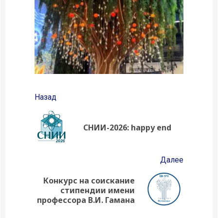
Продолжить
Назад
чтение
Предыд
СНИИ-2026: happy end
запись:
Далее
Конкурс на соискание
Следующая
стипендии имени
запись:
профессора В.И. Гамана