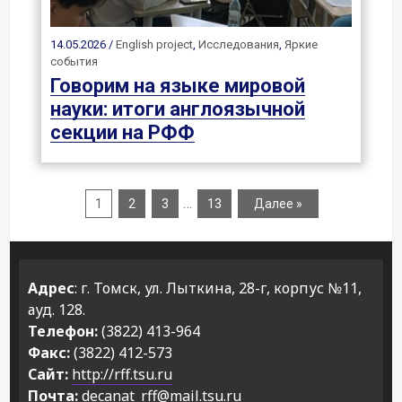
14.05.2026 /
English project
,
Исследования
,
Яркие
события
Говорим на языке мировой
науки: итоги англоязычной
секции на РФФ
…
1
2
3
13
Далее »
Адрес
: г. Томск, ул. Лыткина, 28-г, корпус №11,
ауд. 128.
Телефон:
(3822) 413-964
Факс:
(3822) 412-573
Сайт:
http://rff.tsu.ru
Почта:
decanat_rff@mail.tsu.ru