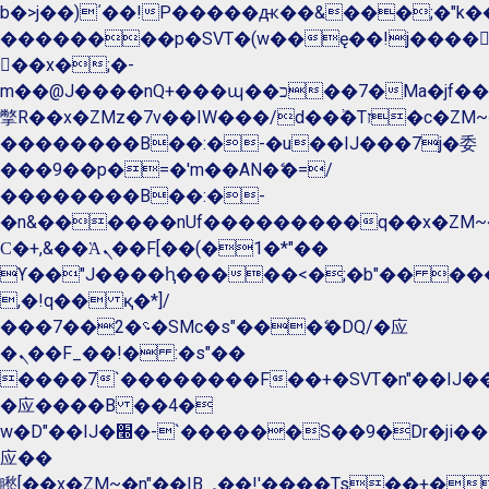
b�>j��)΄��!P�����ԫ��&���;�"k��B�
��������p�SVT�(w��ę��!j����
��x�;�-
m��@J����nQ+���պ��כ��7�Ma�jf��J��ͱ4j���Ѳ�
撆R��x�ZMz�7v��IW���/d��ٞ�Тז�c�ZM~�ji�� ߒ��sQz�����Ԡ��DW��3�De�n"��M�+/
��������B��:�-�u��IJ���7j�委
���9��p�=�'m��AN�ޭ�=/
��������B��:�-
�n&������nUf���������q��x�ZM~
Ϲ�+,&��Ὰܢ��F[��(�1�*"��
ϒ��"J����ԧ�����<�;�b"�� ���"j����
,�!q�� қ�*]/
���؝�2��7�SMc�s"���ޭ�DQ/�应
�ܢ��F_��!� :�s"��
����7`��������F��+�SVT�n"��IJ��
�应����B ��4�
w�D"��IJ�׭�-`������S��9�Dr�ji��EJ߅��gJ�
应��
矁[��x�ZM~�n"��IB؃��!'����Тѕ��+��(m��IK�ʭ�/|