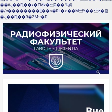
��ϐܢ��F[��x�ZMz�G�� %嬩
�/c��������[[��<�RI:�:c��MΎ��:z�졾
�ܢ��F[��R�ZM~�D
Перейти
к
РАДИОФИЗИЧЕСКИЙ
содержимому
ФАКУЛЬТЕТ
LABORE ET SCIENTIA
Внеси