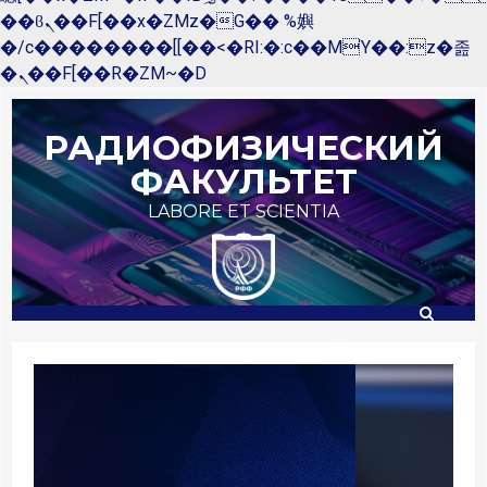
��ϐܢ��F[��x�ZMz�G�� %嬩
�/c��������[[��<�RI:�:c��MΎ��:z�졾
�ܢ��F[��R�ZM~�D
Перейти
к
РАДИОФИЗИЧЕСКИЙ
содержимому
ФАКУЛЬТЕТ
LABORE ET SCIENTIA
Внеси