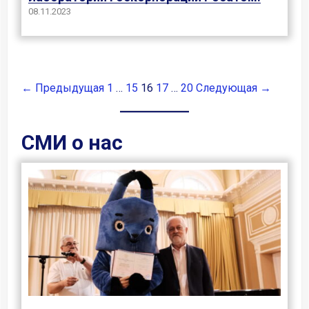
08.11.2023
← Предыдущая
1
…
15
16
17
…
20
Следующая →
СМИ о нас