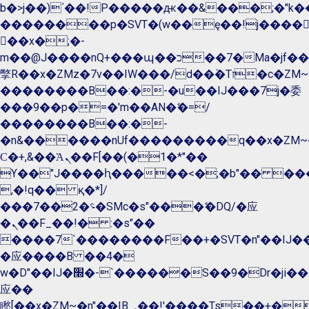
b�>j��)΄��!P�����ԫ��&���;�"k��B�
��������p�SVT�(w��ę��!j����
��x�;�-
m��@J����nQ+���պ��כ��7�Ma�jf��J��ͱ4j���Ѳ�
撆R��x�ZMz�7v��IW���/d��ٞ�Тז�c�ZM~�ji�� ߒ��sQz�����Ԡ��DW��3�De�n"��M�+/
��������B��:�-�u��IJ���7j�委
���9��p�=�'m��AN�ޭ�=/
��������B��:�-
�n&������nUf���������q��x�ZM~
Ϲ�+,&��Ὰܢ��F[��(�1�*"��
ϒ��"J����ԧ�����<�;�b"�� ���"j����
,�!q�� қ�*]/
���؝�2��7�SMc�s"���ޭ�DQ/�应
�ܢ��F_��!� :�s"��
����7`��������F��+�SVT�n"��IJ��
�应����B ��4�
w�D"��IJ�׭�-`������S��9�Dr�ji��EJ߅��gJ�
应��
矁[��x�ZM~�n"��IB؃��!'����Тѕ��+��(m��IK�ʭ�/|