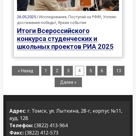
26.05.2025 /
Исследования
,
Поступай на РФФ!
,
Успехи-
достижения-победы!
,
Яркие события
Итоги Всероссийского
конкурса студенческих и
школьных проектов РИА 2025
…
« Назад
1
2
3
4
5
6
13
Далее »
Адрес
: г. Томск, ул. Лыткина, 28-г, корпус №11,
ауд. 128.
Телефон:
(3822) 413-964
Факс:
(3822) 412-573