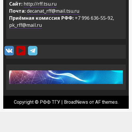
Сайт:
http://rff.tsu.ru
Почта:
decanat_rff@mail.tsu.ru
Приёмная комиссия РФФ:
+7 996 636-55-92,
pk_rff@mail.ru
Copyright © РФФ ТГУ
|
BroadNews
от AF themes.