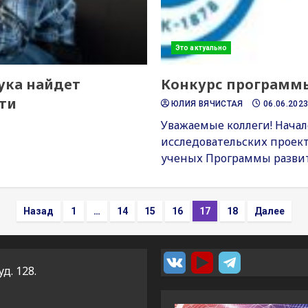
Это актуально
ука найдет
Конкурс программы
ти
ЮЛИЯ ВЯЧИСТАЯ
06.06.202
Уважаемые коллеги! Начал
исследовательских проек
ученых Программы развити
Пагинация
Назад
1
…
14
15
16
17
18
Далее
записей
уд. 128.