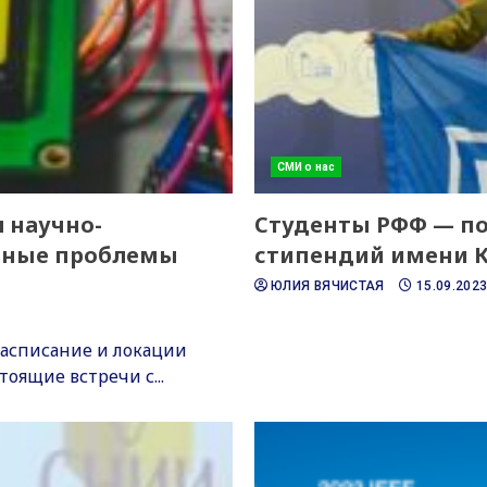
СМИ о нас
 научно-
Студенты РФФ — по
ьные проблемы
стипендий имени К
ЮЛИЯ ВЯЧИСТАЯ
15.09.202
расписание и локации
оящие встречи с...