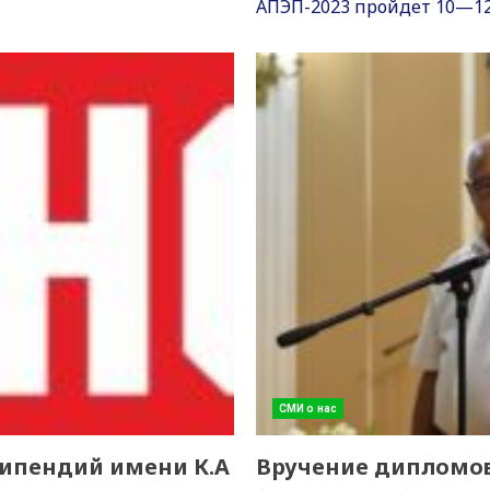
AПЭП-2023 пройдет 10—12 
СМИ о нас
типендий имени К.А
Вручение дипломо