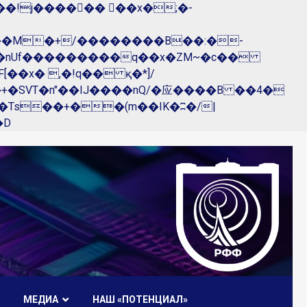
��nUf���������q��x�ZM~�
c��
R�ZM~�D
МЕДИА
НАШ «ПОТЕНЦИАЛ»