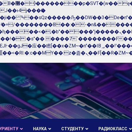
��x�;�-
N�ޭ�=/��������B��:�-�n&����
��ϐܢ��F[��x�ZMz�G�� %嬩�/c��������[[��<�RI:�:c��MΎ��:z�졾�ܢ��F[��
УРИЕНТУ
НАУКА
СТУДЕНТУ
РАДИОКЛАСС