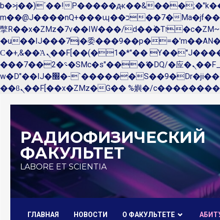
b�>j��)΄��!P�����ԫ��&���;�"k��B�޶�}��������p�SVT�(w��ę��!j������ 
m��@J����nQ+���պ��כ��7�Ma�jf��J��ͱ4j���Ѳ�
撆R��x�ZMz�7v��IW���/d��ٞ�Тז�c�ZM~�ji�� ߒ��sQz�����Ԡ��DW��3�De�n"��M�+/��������B��:�-
�u��IJ���7j�委���9��p�=�'m��A
Ϲ�+,&��Ὰܢ��F[��(�1�*"�� ϒ��"J����ԧ�����<�;�b"�� ���"j�����ܢ��F[��x� ,�!q�� қ�*]/
���؝�2��7�SMc�s"���ޭ�DQ/�应�ܢ��F_��!� :�s"�� ����7`��������F��+�SVT�n"��IJ����nQ/�应����B ��4�
w�D"��IJ�׭�-`������S��9�Dr�ji��EJ߅��gJ�应��矁[��x�ZM~�n"��IB؃��!'����Тѕ��+��(m��IK�ʭ�/|
Перейти
к
РАДИОФИЗИЧЕСКИЙ
содержимому
ФАКУЛЬТЕТ
LABORE ET SCIENTIA
ГЛАВНАЯ
НОВОСТИ
О ФАКУЛЬТЕТЕ
AБИТ