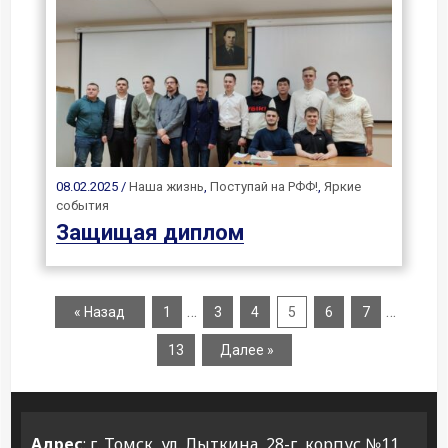
08.02.2025 /
Наша жизнь
,
Поступай на РФФ!
,
Яркие
события
Защищая диплом
…
…
« Назад
1
3
4
5
6
7
13
Далее »
Адрес
: г. Томск, ул. Лыткина, 28-г, корпус №11,