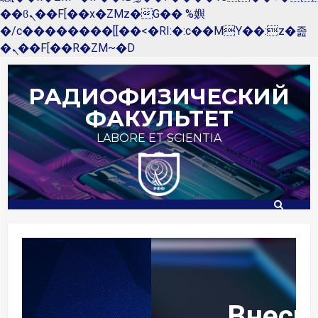
��ϐܢ��F[��x�ZMz�G�� %嬩
�/c��������[[��<�RI:�:c��MΎ��:z�졾
�ܢ��F[��R�ZM~�D
Перейти
к
РАДИОФИЗИЧЕСКИЙ
содержимому
ФАКУЛЬТЕТ
LABORE ET SCIENTIA
Внеси