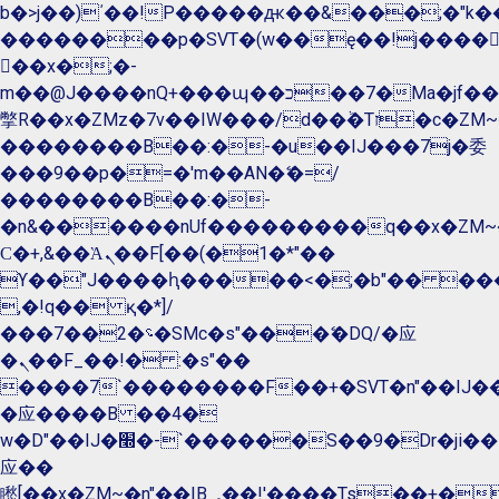
b�>j��)΄��!P�����ԫ��&���;�"k��B�
��������p�SVT�(w��ę��!j����
��x�;�-
m��@J����nQ+���պ��כ��7�Ma�jf��J��ͱ4j���Ѳ�
撆R��x�ZMz�7v��IW���/d��ٞ�Тז�c�ZM~�ji�� ߒ��sQz�����Ԡ��DW��3�De�n"��M�+/
��������B��:�-�u��IJ���7j�委
���9��p�=�'m��AN�ޭ�=/
��������B��:�-
�n&������nUf���������q��x�ZM~
Ϲ�+,&��Ὰܢ��F[��(�1�*"��
ϒ��"J����ԧ�����<�;�b"�� ���"j����
,�!q�� қ�*]/
���؝�2��7�SMc�s"���ޭ�DQ/�应
�ܢ��F_��!� :�s"��
����7`��������F��+�SVT�n"��IJ��
�应����B ��4�
w�D"��IJ�׭�-`������S��9�Dr�ji��EJ߅��gJ�
应��
矁[��x�ZM~�n"��IB؃��!'����Тѕ��+��(m��IK�ʭ�/|