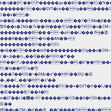
b�>j��)΄��!P�����ԫ��&���;�"k��B�
��������p�SVT�(w��ę��!j����
��x�;�-
m��@J����nQ+���պ��כ��7�Ma�jf��J��ͱ4j���Ѳ�
撆R��x�ZMz�7v��IW���/d��ٞ�Тז�c�ZM~�ji�� ߒ��sQz�����Ԡ��DW��3�De�n"��M�+/
��������B��:�-�u��IJ���7j�委
���9��p�=�'m��AN�ޭ�=/
��������B��:�-
�n&������nUf���������q��x�ZM~
Ϲ�+,&��Ὰܢ��F[��(�1�*"��
ϒ��"J����ԧ�����<�;�b"�� ���"j����
,�!q�� қ�*]/
���؝�2��7�SMc�s"���ޭ�DQ/�应
�ܢ��F_��!� :�s"��
����7`��������F��+�SVT�n"��IJ��
�应����B ��4�
w�D"��IJ�׭�-`������S��9�Dr�ji��EJ߅��gJ�
应��
矁[��x�ZM~�n"��IB؃��!'����Тѕ��+��(m��IK�ʭ�/|