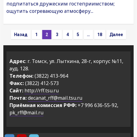
подпитаться дружеским гостеприимством;
ощутить согревающую атмосферу...
Пагинация
Назад
1
2
3
4
5
…
18
Далее
записей
Адрес
: г. Томск, ул. Лыткина, 28-г, корпус №11,
ауд. 128.
Телефон:
(3822) 413-964
Факс:
(3822) 412-573
Сайт:
http://rff.tsu.ru
Почта:
decanat_rff@mail.tsu.ru
Приёмная комиссия РФФ:
+7 996 636-55-92,
pk_rff@mail.ru