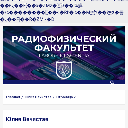
��ϐܢ��F[��x�ZMz�G�� %嬩
�/c��������[[��<�RI:�:c��MΎ��:z�졾
�ܢ��F[��R�ZM~�D
Перейти
к
РАДИОФИЗИЧЕСКИЙ
содержимому
ФАКУЛЬТЕТ
LABORE ET SCIENTIA
Главная
Юлия Вячистая
Страница 2
Юлия Вячистая