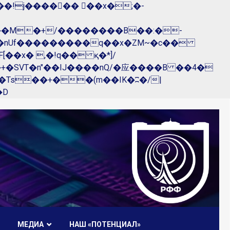
��nUf���������q��x�ZM~�
c��
R�ZM~�D
МЕДИА
НАШ «ПОТЕНЦИАЛ»