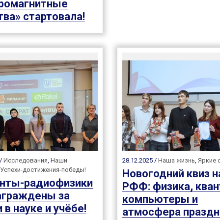
ромагнитные
тва» стартовала!
 /
Исследования
,
Наши
28.12.2025 /
Наша жизнь
,
Яркие 
Успехи-достижения-победы!
Новогодний квиз н
нты-радиофизики
РФФ: физика, ква
аграждены за
компьютеры и
 в науке и учёбе!
атмосфера праздн