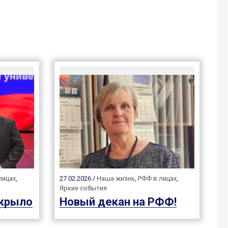
лицах
,
27.02.2026 /
Наша жизнь
,
РФФ в лицах
,
Яркие события
 крыло
Новый декан на РФФ!