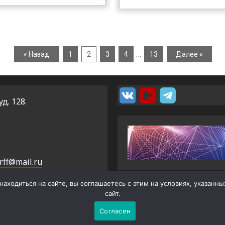
…
« Назад
1
2
3
4
13
Далее »
уд. 128.
rff@mail.ru
аходиться на сайте, вы соглашаетесь с этим на условиях, указанн
сайт.
Copyright © РФФ ТГУ
|
BroadNews
от AF themes.
Согласен