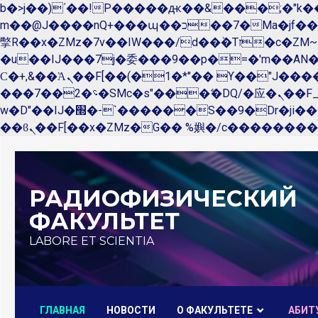
b�>j��)΄��!P�����ԫ��&���;�"k��B�޶�}��������p�SVT�(w��ę��!j������ 
m��@J����nQ+���պ��כ��7�Ma�jf��J��ͱ4j���Ѳ�
撆R��x�ZMz�7v��IW���/d��ٞ�Тז�c�ZM~�ji�� ߒ��sQz�����Ԡ��DW��3�De�n"��M�+/��������B��:�-
�u��IJ���7j�委���9��p�=�'m��A
Ϲ�+,&��Ὰܢ��F[��(�1�*"�� ϒ��"J����ԧ�����<�;�b"�� ���"j�����ܢ��F[��x� ,�!q�� қ�*]/
���؝�2��7�SMc�s"���ޭ�DQ/�应�ܢ��F_��!� :�s"�� ����7`��������F��+�SVT�n"��IJ����nQ/�应����B ��4�
w�D"��IJ�׭�-`������S��9�Dr�ji��EJ߅��gJ�应��矁[��x�ZM~�n"��IB؃��!'����Тѕ��+��(m��IK�ʭ�/|
Перейти
к
РАДИОФИЗИЧЕСКИЙ
содержимому
ФАКУЛЬТЕТ
LABORE ET SCIENTIA
ГЛАВНАЯ
НОВОСТИ
О ФАКУЛЬТЕТЕ
AБИТ