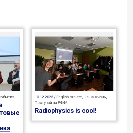
события
10.12.2025 /
English project
,
Наша жизнь
,
Поступай на РФФ!
а
Radiophysics is cool!
нтовые
ика