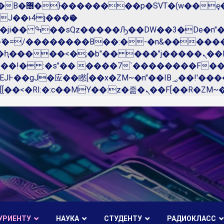
��x�;�-
N�ޭ�=/��������B��:�-�n&����
��ϐܢ��F[��x�ZMz�G�� %嬩�/c��������[[��<�RI:�:c��MΎ��:z�졾�ܢ��F[��
УРИЕНТУ
НАУКА
СТУДЕНТУ
РАДИОКЛАСС