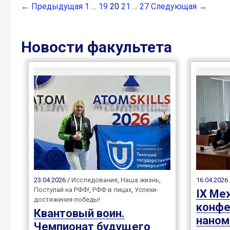
← Предыдущая
1
…
19
20
21
…
27
Следующая →
Новости факультета
23.04.2026 /
Исследования
,
Наша жизнь
,
16.04.2026
Поступай на РФФ!
,
РФФ в лицах
,
Успехи-
IX Ме
достижения-победы!
конфе
Квантовый воин.
наном
Чемпионат будущего