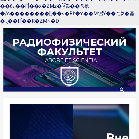
��ϐܢ��F[��x�ZMz�G�� %嬩
�/c��������[[��<�RI:�:c��MΎ��:z�졾
�ܢ��F[��R�ZM~�D
Перейти
к
РАДИОФИЗИЧЕСКИЙ
содержимому
ФАКУЛЬТЕТ
LABORE ET SCIENTIA
Внеси