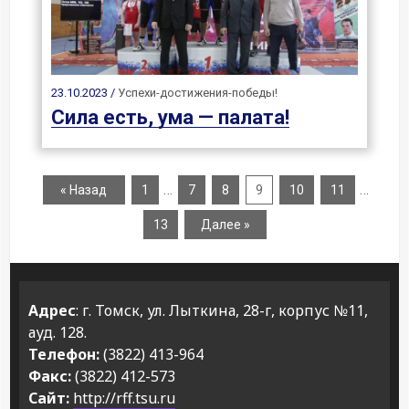
23.10.2023 /
Успехи-достижения-победы!
Сила есть, ума — палата!
…
…
« Назад
1
7
8
9
10
11
13
Далее »
Адрес
: г. Томск, ул. Лыткина, 28-г, корпус №11,
ауд. 128.
Телефон:
(3822) 413-964
Факс:
(3822) 412-573
Сайт:
http://rff.tsu.ru