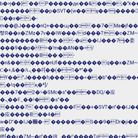
b�>j��)΄��!P�����ԫ��&���;�"k��B�
��������p�SVT�(w��ę��!j����
��x�;�-
m��@J����nQ+���պ��כ��7�Ma�jf��J��ͱ4j���Ѳ�
撆R��x�ZMz�7v��IW���/d��ٞ�Тז�c�ZM~�ji�� ߒ��sQz�����Ԡ��DW��3�De�n"��M�+/
��������B��:�-�u��IJ���7j�委
���9��p�=�'m��AN�ޭ�=/
��������B��:�-
�n&������nUf���������q��x�ZM~
Ϲ�+,&��Ὰܢ��F[��(�1�*"��
ϒ��"J����ԧ�����<�;�b"�� ���"j����
,�!q�� қ�*]/
���؝�2��7�SMc�s"���ޭ�DQ/�应
�ܢ��F_��!� :�s"��
����7`��������F��+�SVT�n"��IJ��
�应����B ��4�
w�D"��IJ�׭�-`������S��9�Dr�ji��EJ߅��gJ�
应��
矁[��x�ZM~�n"��IB؃��!'����Тѕ��+��(m��IK�ʭ�/|