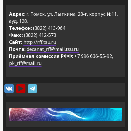
Адрес
: г. Томск, ул. Лыткина, 28-г, корпус №11,
ауд. 128.
Телефон:
(3822) 413-964
Факс:
(3822) 412-573
Сайт:
http://rff.tsu.ru
Почта:
decanat_rff@mail.tsu.ru
Приёмная комиссия РФФ:
+7 996 636-55-92,
pk_rff@mail.ru