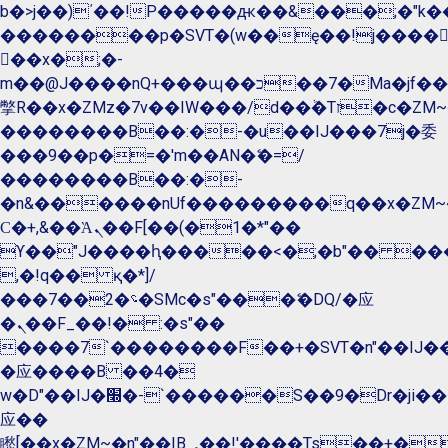
b�>j��)΄��!P�����ԫ��&���;�"k��B�
��������p�SVT�(w��ę��!j����
��x�;�-
m��@J����nQ+���պ��כ��7�Ma�jf��J��ͱ4j���Ѳ�
撆R��x�ZMz�7v��IW���/d��ٞ�Тז�c�ZM~�ji�� ߒ��sQz�����Ԡ��DW��3�De�n"��M�+/
��������B��:�-�u��IJ���7j�委
���9��p�=�'m��AN�ޭ�=/
��������B��:�-
�n&������nUf���������q��x�ZM~
Ϲ�+,&��Ὰܢ��F[��(�1�*"��
ϒ��"J����ԧ�����<�;�b"�� ���"j����
,�!q�� қ�*]/
���؝�2��7�SMc�s"���ޭ�DQ/�应
�ܢ��F_��!� :�s"��
����7`��������F��+�SVT�n"��IJ��
�应����B ��4�
w�D"��IJ�׭�-`������S��9�Dr�ji��EJ߅��gJ�
应��
矁[��x�ZM~�n"��IB؃��!'����Тѕ��+��(m��IK�ʭ�/|