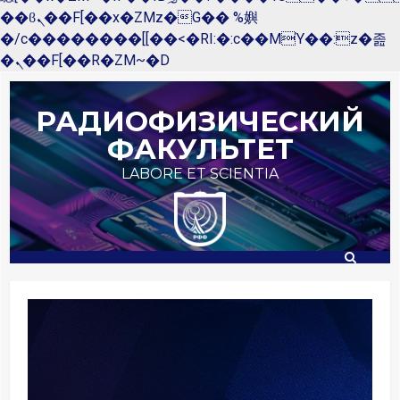
��ϐܢ��F[��x�ZMz�G�� %嬩
�/c��������[[��<�RI:�:c��MΎ��:z�졾
�ܢ��F[��R�ZM~�D
Перейти
к
РАДИОФИЗИЧЕСКИЙ
содержимому
ФАКУЛЬТЕТ
LABORE ET SCIENTIA
Внеси