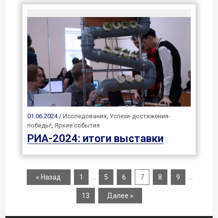
01.06.2024 /
Исследования
,
Успехи-достижения-
победы!
,
Яркие события
РИА-2024: итоги выставки
…
…
« Назад
1
5
6
7
8
9
13
Далее »