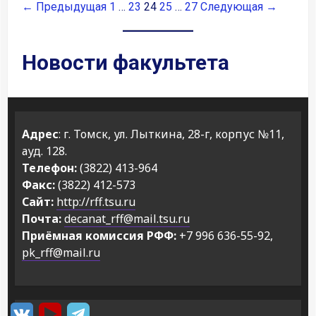
← Предыдущая
1
…
23
24
25
…
27
Следующая →
Новости факультета
Адрес
: г. Томск, ул. Лыткина, 28-г, корпус №11,
ауд. 128.
Телефон:
(3822) 413-964
Факс:
(3822) 412-573
Сайт:
http://rff.tsu.ru
Почта:
decanat_rff@mail.tsu.ru
Приёмная комиссия РФФ:
+7 996 636-55-92,
pk_rff@mail.ru