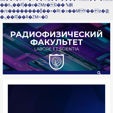
��ϐܢ��F[��x�ZMz�G�� %嬩
�/c��������[[��<�RI:�:c��MΎ��:z�졾
�ܢ��F[��R�ZM~�D
Перейти
к
РАДИОФИЗИЧЕСКИЙ
содержимому
ФАКУЛЬТЕТ
LABORE ET SCIENTIA
Внеси