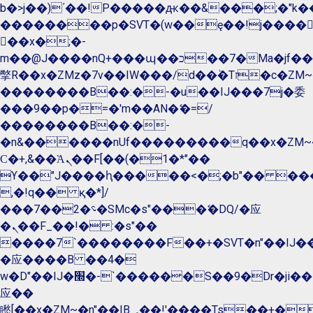
b�>j��)΄��!P�����ԫ��&���;�"k��B�
��������p�SVT�(w��ę��!j����
��x�;�-
m��@J����nQ+���պ��כ��7�Ma�jf��J��ͱ4j���Ѳ�
撆R��x�ZMz�7v��IW���/d��ٞ�Тז�c�ZM~�ji�� ߒ��sQz�����Ԡ��DW��3�De�n"��M�+/
��������B��:�-�u��IJ���7j�委
���9��p�=�'m��AN�ޭ�=/
��������B��:�-
�n&������nUf���������q��x�ZM~
Ϲ�+,&��Ὰܢ��F[��(�1�*"��
ϒ��"J����ԧ�����<�;�b"�� ���"j����
,�!q�� қ�*]/
���؝�2��7�SMc�s"���ޭ�DQ/�应
�ܢ��F_��!� :�s"��
����7`��������F��+�SVT�n"��IJ��
�应����B ��4�
w�D"��IJ�׭�-`������S��9�Dr�ji��EJ߅��gJ�
应��
矁[��x�ZM~�n"��IB؃��!'����Тѕ��+��(m��IK�ʭ�/|