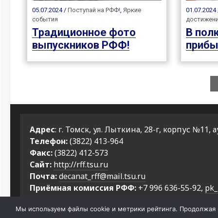
05.07.2024 /
Поступай на РФФ!
,
Яркие
01.07.2024
события
достижени
Традиционное фото
В пол
выпускников РФФ!
прибы
Адрес
: г. Томск, ул. Лыткина, 28-г, корпус №11, а
Телефон:
(3822) 413-964
Факс:
(3822) 412-573
Сайт:
http://rff.tsu.ru
Почта:
decanat_rff@mail.tsu.ru
Приёмная комиссия РФФ:
+7 996 636-55-92,
pk_
Мы используем файлы cookie и метрики рейтинга. Продолжая н