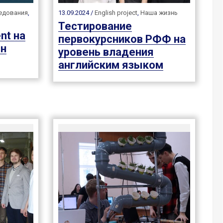
едования
,
13.09.2024 /
English project
,
Наша жизнь
Тестирование
nt на
первокурсников РФФ на
он
уровень владения
английским языком