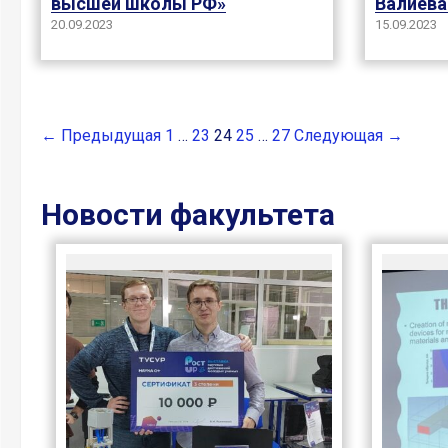
высшей школы РФ»
Валиева
20.09.2023
15.09.2023
← Предыдущая
1
…
23
24
25
…
27
Следующая →
Новости факультета