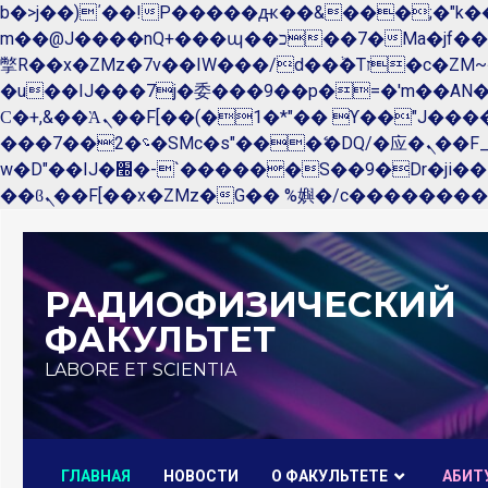
b�>j��)΄��!P�����ԫ��&���;�"k��B�޶�}��������p�SVT�(w��ę��!j������ 
m��@J����nQ+���պ��כ��7�Ma�jf��J��ͱ4j���Ѳ�
撆R��x�ZMz�7v��IW���/d��ٞ�Тז�c�ZM~�ji�� ߒ��sQz�����Ԡ��DW��3�De�n"��M�+/��������B��:�-
�u��IJ���7j�委���9��p�=�'m��A
Ϲ�+,&��Ὰܢ��F[��(�1�*"�� ϒ��"J����ԧ�����<�;�b"�� ���"j�����ܢ��F[��x� ,�!q�� қ�*]/
���؝�2��7�SMc�s"���ޭ�DQ/�应�ܢ��F_��!� :�s"�� ����7`��������F��+�SVT�n"��IJ����nQ/�应����B ��4�
w�D"��IJ�׭�-`������S��9�Dr�ji��EJ߅��gJ�应��矁[��x�ZM~�n"��IB؃��!'����Тѕ��+��(m��IK�ʭ�/|
Перейти
к
РАДИОФИЗИЧЕСКИЙ
содержимому
ФАКУЛЬТЕТ
LABORE ET SCIENTIA
ГЛАВНАЯ
НОВОСТИ
О ФАКУЛЬТЕТЕ
AБИТ