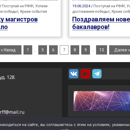
 /
Поступай на РФФ!
,
Успехи-
19.06.2024 /
Поступай на РФФ!
,
У
я-победы!
,
Яркие события
достижения-победы!
,
Яркие со
ку магистров
Поздравляем нове
ло
бакалавров!
…
…
« Назад
1
5
6
7
8
9
13
Далее »
уд. 128.
rff@mail.ru
аходиться на сайте, вы соглашаетесь с этим на условиях, указанн