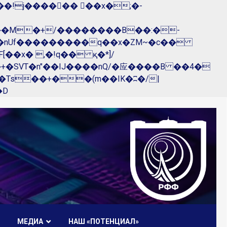
��nUf���������q��x�ZM~�
c��
R�ZM~�D
МЕДИА
НАШ «ПОТЕНЦИАЛ»