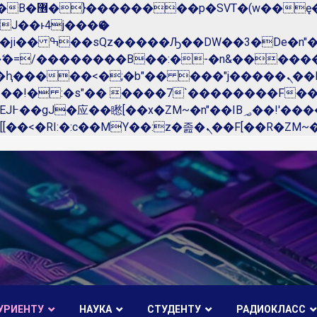
��x�;�-
N�ޭ�=/��������B��:�-�n&����
��ϐܢ��F[��x�ZMz�G�� %嬩�/c��������[[��<�RI:�:c��MΎ��:z�졾�ܢ��F[��
УРИЕНТУ
НАУКА
СТУДЕНТУ
РАДИОКЛАСС