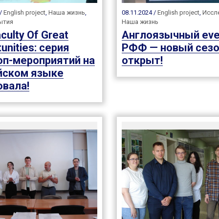
 /
English project
,
Наша жизнь
,
08.11.2024 /
English project
,
Иссл
ытия
Наша жизнь
culty Of Great
Англоязычный eve
unities: серия
РФФ — новый сез
оп-мероприятий на
открыт!
йском языке
овала!