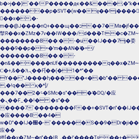
b�>j��)΄��!P�����ԫ��&���;�"k��B�
��������p�SVT�(w��ę��!j����
��x�;�-
m��@J����nQ+���պ��כ��7�Ma�jf��J��ͱ4j���Ѳ�
撆R��x�ZMz�7v��IW���/d��ٞ�Тז�c�ZM~�ji�� ߒ��sQz�����Ԡ��DW��3�De�n"��M�+/
��������B��:�-�u��IJ���7j�委
���9��p�=�'m��AN�ޭ�=/
��������B��:�-
�n&������nUf���������q��x�ZM~
Ϲ�+,&��Ὰܢ��F[��(�1�*"��
ϒ��"J����ԧ�����<�;�b"�� ���"j����
,�!q�� қ�*]/
���؝�2��7�SMc�s"���ޭ�DQ/�应
�ܢ��F_��!� :�s"��
����7`��������F��+�SVT�n"��IJ��
�应����B ��4�
w�D"��IJ�׭�-`������S��9�Dr�ji��EJ߅��gJ�
应��
矁[��x�ZM~�n"��IB؃��!'����Тѕ��+��(m��IK�ʭ�/|