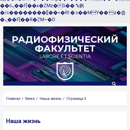
��ϐܢ��F[��x�ZMz�G�� %嬩
�/c��������[[��<�RI:�:c��MΎ��:z�졾
�ܢ��F[��R�ZM~�D
Перейти
к
РАДИОФИЗИЧЕСКИЙ
содержимому
ФАКУЛЬТЕТ
LABORE ET SCIENTIA
Главная
News
Наша жизнь
Страница 3
Наша жизнь