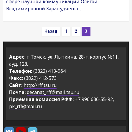
сфере научной коммуникации Ольгой
Владимировной Харапудченко,...
Пагинация
Назад
1
2
3
записей
Адрес
: г. Томск, ул. Лыткина, 28-г, корпус №11,
ауд. 128.
Телефон:
(3822) 413-964
Факс:
(3822) 412-573
Сайт:
http://rff.tsu.ru
Почта:
decanat_rff@mail.tsu.ru
Приёмная комиссия РФФ:
+7 996 636-55-92,
pk_rff@mail.ru