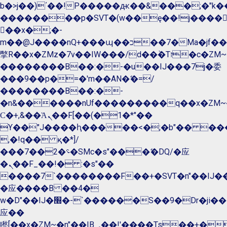
b�>j��)΄��!P�����ԫ��&���;�"k��B�
��������p�SVT�(w��ę��!j����
��x�;�-
m��@J����nQ+���պ��כ��7�Ma�jf��J��ͱ4j���Ѳ�
撆R��x�ZMz�7v��IW���/d��ٞ�Тז�c�ZM~�ji�� ߒ��sQz�����Ԡ��DW��3�De�n"��M�+/
��������B��:�-�u��IJ���7j�委
���9��p�=�'m��AN�ޭ�=/
��������B��:�-
�n&������nUf���������q��x�ZM~
Ϲ�+,&��Ὰܢ��F[��(�1�*"��
ϒ��"J����ԧ�����<�;�b"�� ���"j����
,�!q�� қ�*]/
���؝�2��7�SMc�s"���ޭ�DQ/�应
�ܢ��F_��!� :�s"��
����7`��������F��+�SVT�n"��IJ��
�应����B ��4�
w�D"��IJ�׭�-`������S��9�Dr�ji��EJ߅��gJ�
应��
矁[��x�ZM~�n"��IB؃��!'����Тѕ��+��(m��IK�ʭ�/|