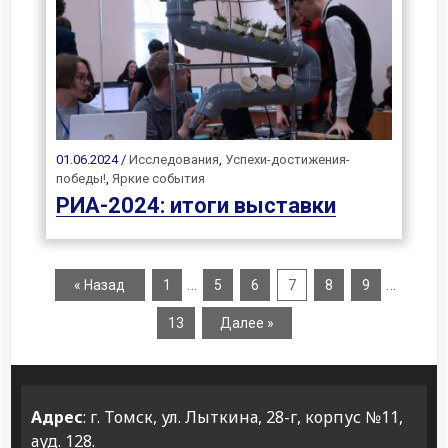
01.06.2024 /
Исследования
,
Успехи-достижения-
победы!
,
Яркие события
РИА-2024: итоги выставки
…
…
« Назад
1
5
6
7
8
9
13
Далее »
Адрес
: г. Томск, ул. Лыткина, 28-г, корпус №11,
ауд. 128.