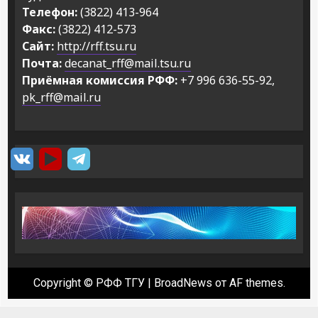
Телефон:
(3822) 413-964
Факс:
(3822) 412-573
Сайт:
http://rff.tsu.ru
Почта:
decanat_rff@mail.tsu.ru
Приёмная комиссия РФФ:
+7 996 636-55-92,
pk_rff@mail.ru
Copyright © РФФ ТГУ
|
BroadNews
от AF themes.