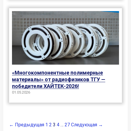
«Многокомпонентные полимерные
материалы» от радиофизиков ТГУ —
победители ХАЙТЕК-2026!
01.05.2026
← Предыдущая
1
2
3
4
…
27
Следующая →