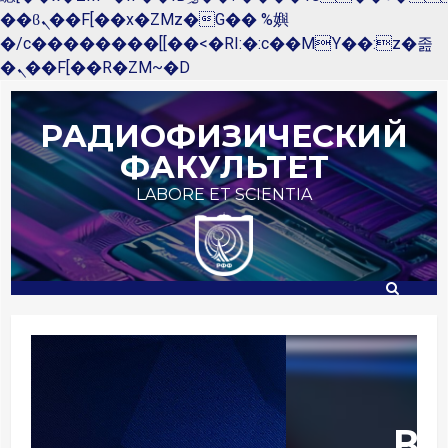
��ϐܢ��F[��x�ZMz�G�� %嬩
�/c��������[[��<�RI:�:c��MΎ��:z�졾
�ܢ��F[��R�ZM~�D
Перейти
к
РАДИОФИЗИЧЕСКИЙ
содержимому
ФАКУЛЬТЕТ
LABORE ET SCIENTIA
Внеси