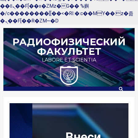
��ϐܢ��F[��x�ZMz�G�� %嬩
�/c��������[[��<�RI:�:c��MΎ��:z�졾
�ܢ��F[��R�ZM~�D
Перейти
к
РАДИОФИЗИЧЕСКИЙ
содержимому
ФАКУЛЬТЕТ
LABORE ET SCIENTIA
Внеси