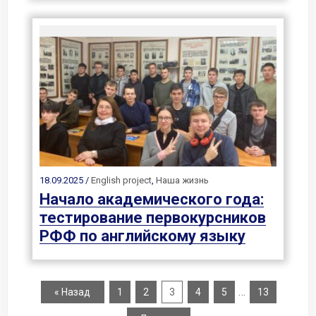
18.09.2025 /
English project
,
Наша жизнь
Начало академического года:
тестирование первокурсников
РФФ по английскому языку
…
« Назад
1
2
3
4
5
13