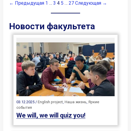
← Предыдущая
1
…
3
4
5
…
27
Следующая →
Новости факультета
03.12.2025 /
English project
,
Наша жизнь
,
Яркие
события
We will, we will quiz you!