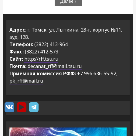
Далее »
Адрес
: г. Томск, ул. Лыткина, 28-г, корпус №11,
ауд. 128.
Телефон:
(3822) 413-964
Факс:
(3822) 412-573
Сайт:
http://rff.tsu.ru
Почта:
decanat_rff@mail.tsu.ru
Приёмная комиссия РФФ:
+7 996 636-55-92,
pk_rff@mail.ru