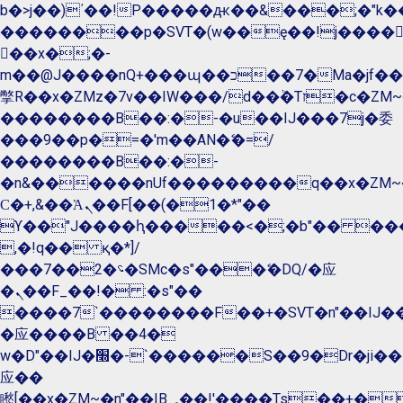
b�>j��)΄��!P�����ԫ��&���;�"k��B�
��������p�SVT�(w��ę��!j����
��x�;�-
m��@J����nQ+���պ��כ��7�Ma�jf��J��ͱ4j���Ѳ�
撆R��x�ZMz�7v��IW���/d��ٞ�Тז�c�ZM~�ji�� ߒ��sQz�����Ԡ��DW��3�De�n"��M�+/
��������B��:�-�u��IJ���7j�委
���9��p�=�'m��AN�ޭ�=/
��������B��:�-
�n&������nUf���������q��x�ZM~
Ϲ�+,&��Ὰܢ��F[��(�1�*"��
ϒ��"J����ԧ�����<�;�b"�� ���"j����
,�!q�� қ�*]/
���؝�2��7�SMc�s"���ޭ�DQ/�应
�ܢ��F_��!� :�s"��
����7`��������F��+�SVT�n"��IJ��
�应����B ��4�
w�D"��IJ�׭�-`������S��9�Dr�ji��EJ߅��gJ�
应��
矁[��x�ZM~�n"��IB؃��!'����Тѕ��+��(m��IK�ʭ�/|