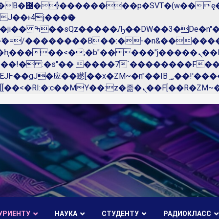
��x�;�-
N�ޭ�=/��������B��:�-�n&����
��ϐܢ��F[��x�ZMz�G�� %嬩�/c��������[[��<�RI:�:c��MΎ��:z�졾�ܢ��F[��
УРИЕНТУ
НАУКА
СТУДЕНТУ
РАДИОКЛАСС