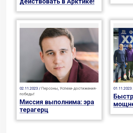
действовать в Арктике!
02.11.2023 /
Персоны
,
Успехи-достижения-
01.11.2023
победы!
Быстр
Миссия выполнима: эра
мощне
терагерц