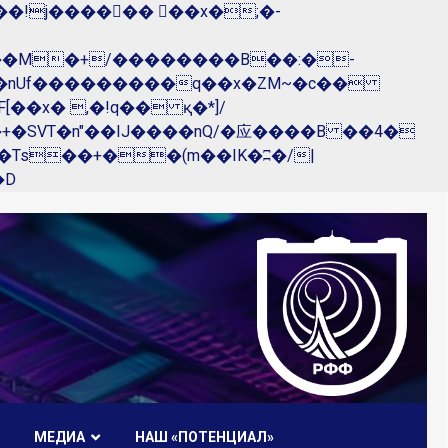
��nUf���������q��x�ZM~�
c��
R�ZM~�D
МЕДИА
НАШ «ПОТЕНЦИАЛ»