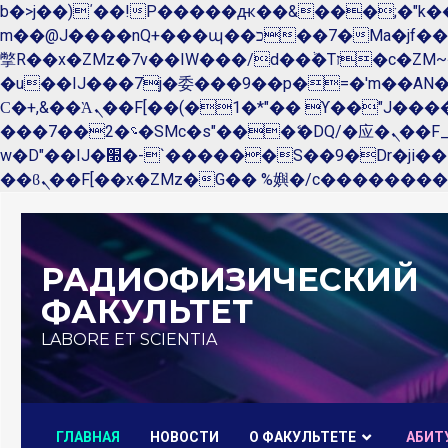
b�>j��)΄��!P�����ԫ��&���;�"k��B�޶�}��������p�SVT�(w��ę��!j������ 
m��@J����nQ+���պ��כ��7�Ma�jf��J��ͱ4j���Ѳ�
撆R��x�ZMz�7v��IW���/d��ٞ�Тז�c�ZM~�ji�� ߒ��sQz�����Ԡ��DW��3�De�n"��M�+/��������B��:�-
�u��IJ���7j�委���9��p�=�'m��A
Ϲ�+,&��Ὰܢ��F[��(�1�*"�� ϒ��"J����ԧ�����<�;�b"�� ���"j�����ܢ��F[��x� ,�!q�� қ�*]/
���؝�2��7�SMc�s"���ޭ�DQ/�应�ܢ��F_��!� :�s"�� ����7`��������F��+�SVT�n"��IJ����nQ/�应����B ��4�
w�D"��IJ�׭�-`������S��9�Dr�ji��EJ߅��gJ�应��矁[��x�ZM~�n"��IB؃��!'����Тѕ��+��(m��IK�ʭ�/|
Перейти
к
РАДИОФИЗИЧЕСКИЙ
содержимому
ФАКУЛЬТЕТ
LABORE ET SCIENTIA
ГЛАВНАЯ
НОВОСТИ
О ФАКУЛЬТЕТЕ
AБИТ