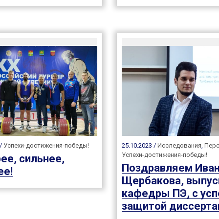
 /
Успехи-достижения-победы!
25.10.2023 /
Исследования
,
Пер
Успехи-достижения-победы!
ее, сильнее,
Поздравляем Ива
е!
Щербакова, выпус
кафедры ПЭ, с ус
защитой диссерта