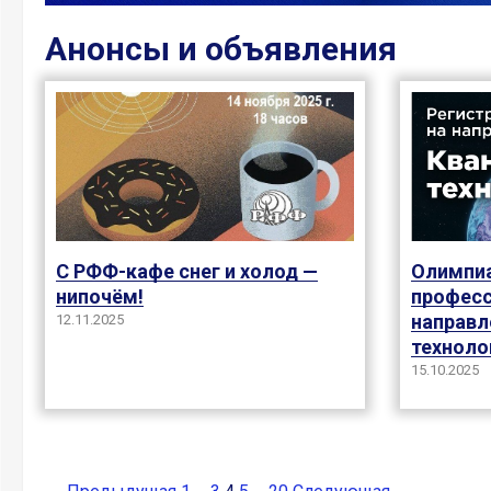
Анонсы и объявления
Олимпиа
С РФФ-кафе снег и холод —
професс
нипочём!
направл
12.11.2025
техноло
15.10.2025