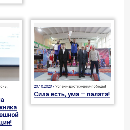
соны
,
23.10.2023 /
Успехи-достижения-победы!
Сила есть, ума — палата!
на
кника
пешной
ции!