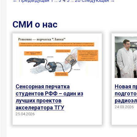
← Предыдущая
1
…
3
4
5
…
20
Следующая →
СМИ о нас
Новая п
Сенсорная перчатка
подгото
студентов РФФ – один из
радиоэ
лучших проектов
акселератора ТГУ
24.03.2026
25.04.2026