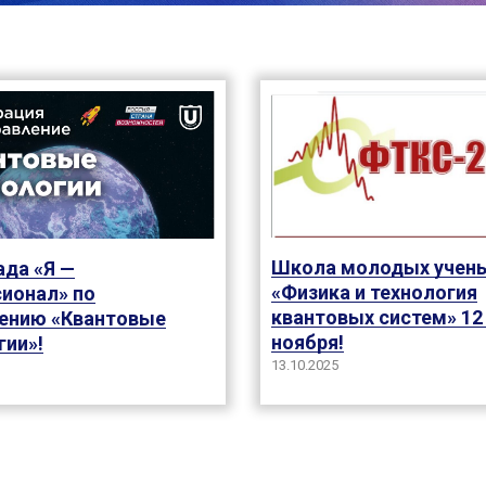
Школа молодых учен
да «Я —
«Физика и технология
ионал» по
квантовых систем» 12 
ению «Квантовые
ноября!
гии»!
13.10.2025