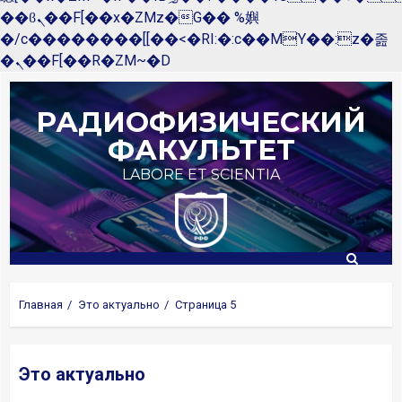
��ϐܢ��F[��x�ZMz�G�� %嬩
�/c��������[[��<�RI:�:c��MΎ��:z�졾
�ܢ��F[��R�ZM~�D
Перейти
к
РАДИОФИЗИЧЕСКИЙ
содержимому
ФАКУЛЬТЕТ
LABORE ET SCIENTIA
Главная
Это актуально
Страница 5
Это актуально