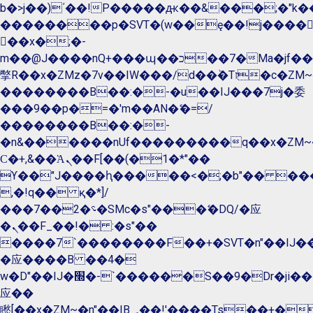
b�>j��)΄��!P�����ԫ��&���;�"k��B�
��������p�SVT�(w��ę��!j����
��x�;�-
m��@J����nQ+���պ��כ��7�Ma�jf��J��ͱ4j���Ѳ�
撆R��x�ZMz�7v��IW���/d��ٞ�Тז�c�ZM~�ji�� ߒ��sQz�����Ԡ��DW��3�De�n"��M�+/
��������B��:�-�u��IJ���7j�委
���9��p�=�'m��AN�ޭ�=/
��������B��:�-
�n&������nUf���������q��x�ZM~
Ϲ�+,&��Ὰܢ��F[��(�1�*"��
ϒ��"J����ԧ�����<�;�b"�� ���"j����
,�!q�� қ�*]/
���؝�2��7�SMc�s"���ޭ�DQ/�应
�ܢ��F_��!� :�s"��
����7`��������F��+�SVT�n"��IJ��
�应����B ��4�
w�D"��IJ�׭�-`������S��9�Dr�ji��EJ߅��gJ�
应��
矁[��x�ZM~�n"��IB؃��!'����Тѕ��+��(m��IK�ʭ�/|