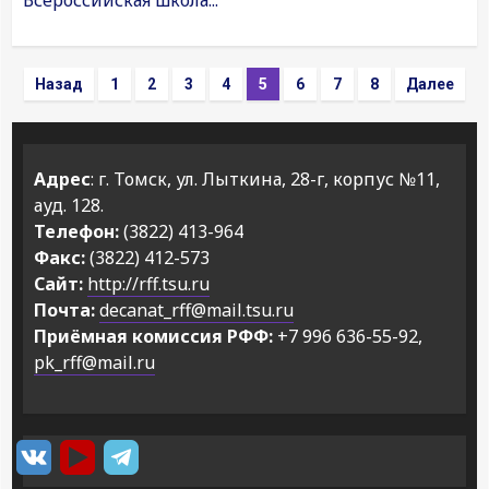
Всероссийская школа...
Пагинация
Назад
1
2
3
4
5
6
7
8
Далее
записей
Адрес
: г. Томск, ул. Лыткина, 28-г, корпус №11,
ауд. 128.
Телефон:
(3822) 413-964
Факс:
(3822) 412-573
Сайт:
http://rff.tsu.ru
Почта:
decanat_rff@mail.tsu.ru
Приёмная комиссия РФФ:
+7 996 636-55-92,
pk_rff@mail.ru