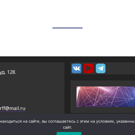
уд. 128.
rff@mail.ru
аходиться на сайте, вы соглашаетесь с этим на условиях, указанн
сайт.
Copyright © РФФ ТГУ
|
BroadNews
от AF themes.