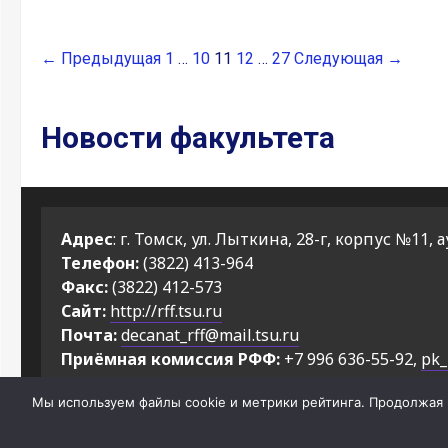
← Предыдущая
1
…
10
11
12
…
27
Следующая →
Новости факультета
Адрес
: г. Томск, ул. Лыткина, 28-г, корпус №11, а
Телефон:
(3822) 413-964
Факс:
(3822) 412-573
Сайт:
http://rff.tsu.ru
Почта:
decanat_rff@mail.tsu.ru
Приёмная комиссия РФФ:
+7 996 636-55-92,
pk_
Мы используем файлы cookie и метрики рейтинга. Продолжая н