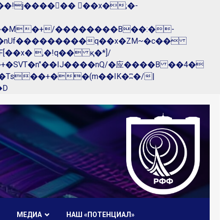
��nUf���������q��x�ZM~�
c��
R�ZM~�D
МЕДИА
НАШ «ПОТЕНЦИАЛ»