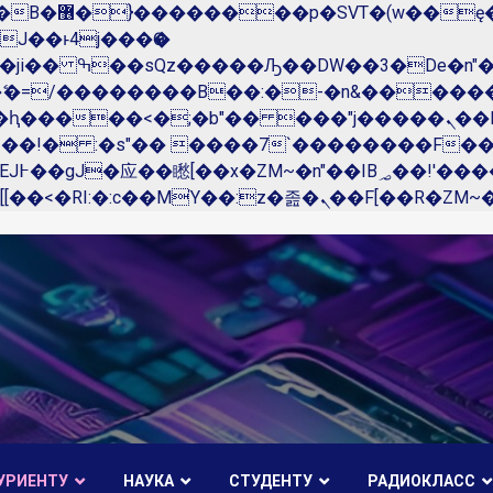
��x�;�-
N�ޭ�=/��������B��:�-�n&����
��ϐܢ��F[��x�ZMz�G�� %嬩�/c��������[[��<�RI:�:c��MΎ��:z�졾�ܢ��F[��
УРИЕНТУ
НАУКА
СТУДЕНТУ
РАДИОКЛАСС