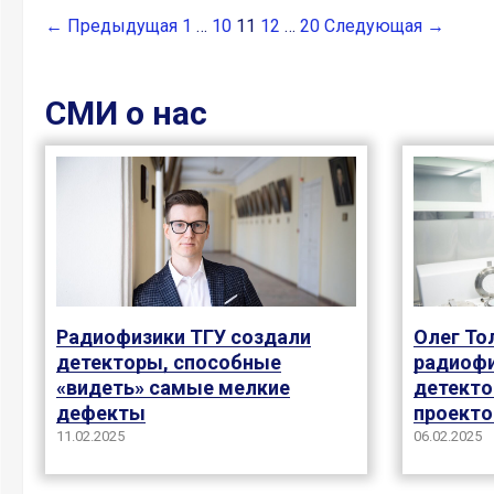
← Предыдущая
1
…
10
11
12
…
20
Следующая →
СМИ о нас
Радиофизики ТГУ создали
Олег То
детекторы, способные
радиофи
«видеть» самые мелкие
детекто
дефекты
проекто
11.02.2025
06.02.2025