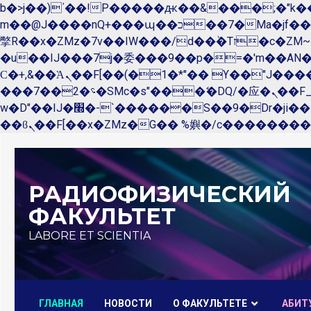
b�>j��)΄��!P�����ԫ��&���;�"k��B�޶�}��������p�SVT�(w��ę��!j������ 
m��@J����nQ+���պ��כ��7�Ma�jf��J��ͱ4j���Ѳ�
撆R��x�ZMz�7v��IW���/d��ٞ�Тז�c�ZM~�ji�� ߒ��sQz�����Ԡ��DW��3�De�n"��M�+/��������B��:�-
�u��IJ���7j�委���9��p�=�'m��A
Ϲ�+,&��Ὰܢ��F[��(�1�*"�� ϒ��"J����ԧ�����<�;�b"�� ���"j�����ܢ��F[��x� ,�!q�� қ�*]/
���؝�2��7�SMc�s"���ޭ�DQ/�应�ܢ��F_��!� :�s"�� ����7`��������F��+�SVT�n"��IJ����nQ/�应����B ��4�
w�D"��IJ�׭�-`������S��9�Dr�ji��EJ߅��gJ�应��矁[��x�ZM~�n"��IB؃��!'����Тѕ��+��(m��IK�ʭ�/|
Перейти
к
РАДИОФИЗИЧЕСКИЙ
содержимому
ФАКУЛЬТЕТ
LABORE ET SCIENTIA
ГЛАВНАЯ
НОВОСТИ
О ФАКУЛЬТЕТЕ
AБИТ