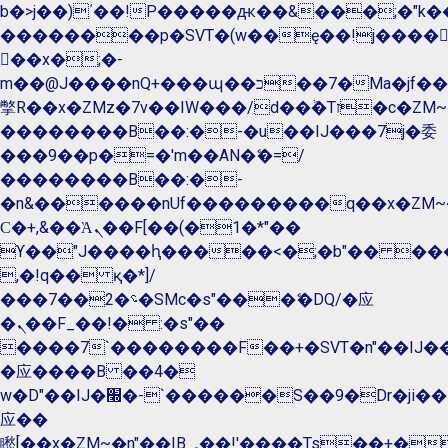
b�>j��)΄��!P�����ԫ��&���;�"k��B�
��������p�SVT�(w��ę��!j����
��x�;�-
m��@J����nQ+���պ��כ��7�Ma�jf��J��ͱ4j���Ѳ�
撆R��x�ZMz�7v��IW���/d��ٞ�Тז�c�ZM~�ji�� ߒ��sQz�����Ԡ��DW��3�De�n"��M�+/
��������B��:�-�u��IJ���7j�委
���9��p�=�'m��AN�ޭ�=/
��������B��:�-
�n&������nUf���������q��x�ZM~
Ϲ�+,&��Ὰܢ��F[��(�1�*"��
ϒ��"J����ԧ�����<�;�b"�� ���"j����
,�!q�� қ�*]/
���؝�2��7�SMc�s"���ޭ�DQ/�应
�ܢ��F_��!� :�s"��
����7`��������F��+�SVT�n"��IJ��
�应����B ��4�
w�D"��IJ�׭�-`������S��9�Dr�ji��EJ߅��gJ�
应��
矁[��x�ZM~�n"��IB؃��!'����Тѕ��+��(m��IK�ʭ�/|