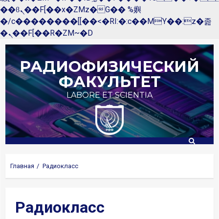
��ϐܢ��F[��x�ZMz�G�� %嬩
�/c��������[[��<�RI:�:c��MΎ��:z�졾
�ܢ��F[��R�ZM~�D
Перейти
к
РАДИОФИЗИЧЕСКИЙ
содержимому
ФАКУЛЬТЕТ
LABORE ET SCIENTIA
Главная
Радиокласс
Радиокласс