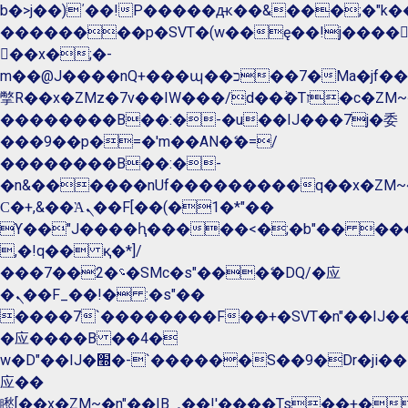
b�>j��)΄��!P�����ԫ��&���;�"k��B�
��������p�SVT�(w��ę��!j����
��x�;�-
m��@J����nQ+���պ��כ��7�Ma�jf��J��ͱ4j���Ѳ�
撆R��x�ZMz�7v��IW���/d��ٞ�Тז�c�ZM~�ji�� ߒ��sQz�����Ԡ��DW��3�De�n"��M�+/
��������B��:�-�u��IJ���7j�委
���9��p�=�'m��AN�ޭ�=/
��������B��:�-
�n&������nUf���������q��x�ZM~
Ϲ�+,&��Ὰܢ��F[��(�1�*"��
ϒ��"J����ԧ�����<�;�b"�� ���"j����
,�!q�� қ�*]/
���؝�2��7�SMc�s"���ޭ�DQ/�应
�ܢ��F_��!� :�s"��
����7`��������F��+�SVT�n"��IJ��
�应����B ��4�
w�D"��IJ�׭�-`������S��9�Dr�ji��EJ߅��gJ�
应��
矁[��x�ZM~�n"��IB؃��!'����Тѕ��+��(m��IK�ʭ�/|