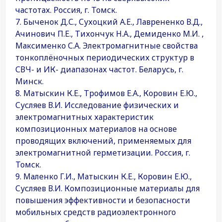
частотах. Россия, г. Томск.
7. Быченок Д.С., Сухоцкий А.Е., Лаврененко В.Д.,
Ачинович П.Е., Тихончук Н.А., Демиденко М.И. ,
Максименко С.А. Электромагнитные свойства
тонкоплёночных периодических структур в
СВЧ- и ИК- диапазонах частот. Беларусь, г.
Минск.
8. Матыскин К.Е., Трофимов Е.А., Коровин Е.Ю.,
Сусляев В.И. Исследование физических и
электромагнитных характеристик
композиционных материалов на основе
проводящих включений, применяемых для
электромагнитной герметизации. Россия, г.
Томск.
9. Маленко Г.И., Матыскин К.Е., Коровин Е.Ю.,
Сусляев В.И. Композиционные материалы для
повышения эффективности и безопасности
мобильных средств радиоэлектронного