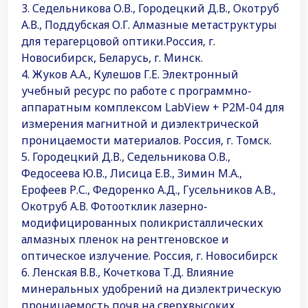
3. Седельникова О.В., Городецкий Д.В., Окотруб
А.В., Поддубская О.Г. Алмазные метаструктуры
для терагерцовой оптики.Россия, г.
Новосибирск, Беларусь, г. Минск.
4. Жуков А.А., Кулешов Г.Е. Электронный
учебный ресурс по работе с программно-
аппаратным комплексом LabView + Р2М-04 для
измерения магнитной и диэлектрической
проницаемости материалов. Россия, г. Томск.
5. Городецкий Д.В., Седельникова О.В.,
Федосеева Ю.В., Лисица Е.В., Зимин М.А.,
Ерофеев Р.С., Федоренко А.Д., Гусельников А.В.,
Окотруб А.В. Фотоотклик лазерно-
модифицированных поликристаллических
алмазных пленок на рентгеновское и
оптическое излучение. Россия, г. Новосибирск
6. Ленская В.В., Кочеткова Т.Д. Влияние
минеральных удобрений на диэлектрическую
проницаемость почв на сверхвысоких