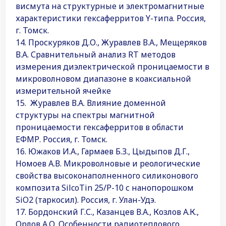
висмута на структурные и электромагнитные
характеристики гексаферритов Y-типа. Россия,
г. Томск.
14. Проскуряков Д.О., Журавлев В.А., Мещеряков
В.А. Сравнительный анализ RT методов
измерения диэлектрической проницаемости в
микроволновом диапазоне в коаксиальной
измерительной ячейке
15. Журавлев В.А. Влияние доменной
структуры на спектры магнитной
проницаемости гексаферритов в области
ЕФМР. Россия, г. Томск.
16. Южаков И.А., Гармаев Б.З., Цыдыпов Д.Г.,
Номоев А.В. Микроволновые и реологические
свойства высоконаполненного силиконового
композита SilcoTin 25/Р-10 с нанопорошком
SiO2 (таркосил). Россия, г. Улан-Удэ.
17. Бордонский Г.С., Казанцев В.А., Козлов А.К.,
Орлов А.О. Особенности радиотеплового