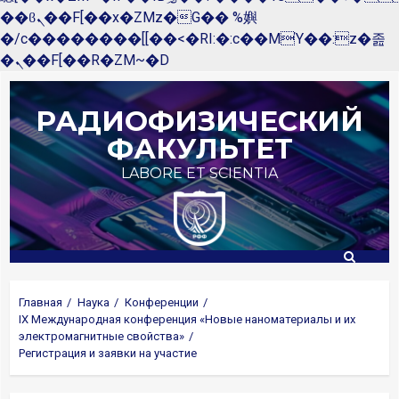
��ϐܢ��F[��x�ZMz�G�� %嬩
�/c��������[[��<�RI:�:c��MΎ��:z�졾
�ܢ��F[��R�ZM~�D
Перейти
к
РАДИОФИЗИЧЕСКИЙ
содержимому
ФАКУЛЬТЕТ
LABORE ET SCIENTIA
Главная
Наука
Конференции
IX Международная конференция «Новые наноматериалы и их
электромагнитные свойства»
Регистрация и заявки на участие