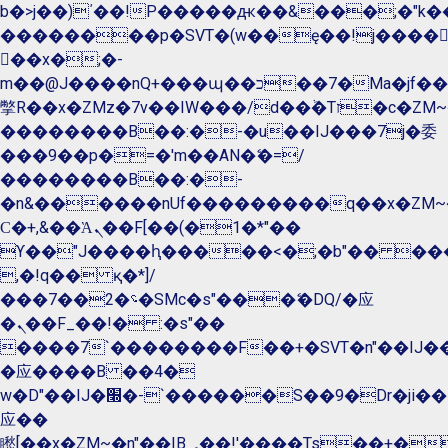
b�>j��)΄��!P�����ԫ��&���;�"k��B�
��������p�SVT�(w��ę��!j����
��x�;�-
m��@J����nQ+���պ��כ��7�Ma�jf��J��ͱ4j���Ѳ�
撆R��x�ZMz�7v��IW���/d��ٞ�Тז�c�ZM~�ji�� ߒ��sQz�����Ԡ��DW��3�De�n"��M�+/
��������B��:�-�u��IJ���7j�委
���9��p�=�'m��AN�ޭ�=/
��������B��:�-
�n&������nUf���������q��x�ZM~
Ϲ�+,&��Ὰܢ��F[��(�1�*"��
ϒ��"J����ԧ�����<�;�b"�� ���"j����
,�!q�� қ�*]/
���؝�2��7�SMc�s"���ޭ�DQ/�应
�ܢ��F_��!� :�s"��
����7`��������F��+�SVT�n"��IJ��
�应����B ��4�
w�D"��IJ�׭�-`������S��9�Dr�ji��EJ߅��gJ�
应��
矁[��x�ZM~�n"��IB؃��!'����Тѕ��+��(m��IK�ʭ�/|