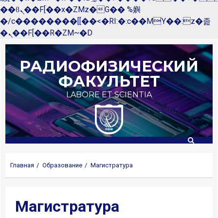
��ϐܢ��F[��x�ZMz�G�� %嬩
�/c��������[[��<�RI:�:c��MΎ��:z�졾
�ܢ��F[��R�ZM~�D
Перейти
к
РАДИОФИЗИЧЕСКИЙ
содержимому
ФАКУЛЬТЕТ
LABORE ET SCIENTIA
Главная
Образование
Магистратура
Магистратура