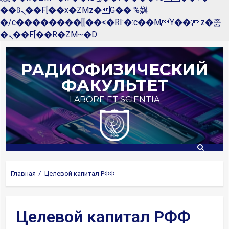
��ϐܢ��F[��x�ZMz�G�� %嬩
�/c��������[[��<�RI:�:c��MΎ��:z�졾
�ܢ��F[��R�ZM~�D
РАДИОФИЗИЧЕСКИЙ
ФАКУЛЬТЕТ
LABORE ET SCIENTIA
Главная
Целевой капитал РФФ
Целевой капитал РФФ