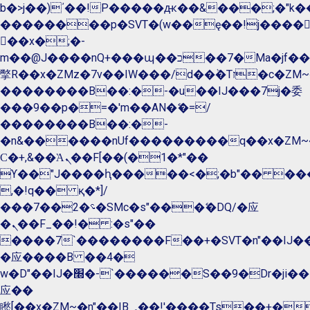
b�>j��)΄��!P�����ԫ��&���;�"k��B�
��������p�SVT�(w��ę��!j����
��x�;�-
m��@J����nQ+���պ��כ��7�Ma�jf��J��ͱ4j���Ѳ�
撆R��x�ZMz�7v��IW���/d��ٞ�Тז�c�ZM~�ji�� ߒ��sQz�����Ԡ��DW��3�De�n"��M�+/
��������B��:�-�u��IJ���7j�委
���9��p�=�'m��AN�ޭ�=/
��������B��:�-
�n&������nUf���������q��x�ZM~
Ϲ�+,&��Ὰܢ��F[��(�1�*"��
ϒ��"J����ԧ�����<�;�b"�� ���"j����
,�!q�� қ�*]/
���؝�2��7�SMc�s"���ޭ�DQ/�应
�ܢ��F_��!� :�s"��
����7`��������F��+�SVT�n"��IJ��
�应����B ��4�
w�D"��IJ�׭�-`������S��9�Dr�ji��EJ߅��gJ�
应��
矁[��x�ZM~�n"��IB؃��!'����Тѕ��+��(m��IK�ʭ�/|