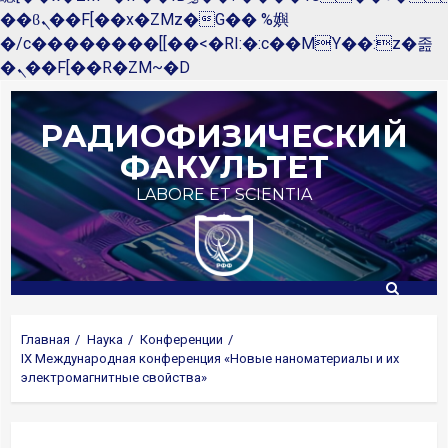
��ϐܢ��F[��x�ZMz�G�� %嬩
�/c��������[[��<�RI:�:c��MΎ��:z�졾
�ܢ��F[��R�ZM~�D
РАДИОФИЗИЧЕСКИЙ
ФАКУЛЬТЕТ
LABORE ET SCIENTIA
Главная
Наука
Конференции
IX Международная конференция «Новые наноматериалы и их
электромагнитные свойства»