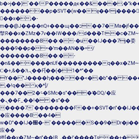
b�>j��)΄��!P�����ԫ��&���;�"k��B�
��������p�SVT�(w��ę��!j����
��x�;�-
m��@J����nQ+���պ��כ��7�Ma�jf��J��ͱ4j���Ѳ�
撆R��x�ZMz�7v��IW���/d��ٞ�Тז�c�ZM~�ji�� ߒ��sQz�����Ԡ��DW��3�De�n"��M�+/
��������B��:�-�u��IJ���7j�委
���9��p�=�'m��AN�ޭ�=/
��������B��:�-
�n&������nUf���������q��x�ZM~
Ϲ�+,&��Ὰܢ��F[��(�1�*"��
ϒ��"J����ԧ�����<�;�b"�� ���"j����
,�!q�� қ�*]/
���؝�2��7�SMc�s"���ޭ�DQ/�应
�ܢ��F_��!� :�s"��
����7`��������F��+�SVT�n"��IJ��
�应����B ��4�
w�D"��IJ�׭�-`������S��9�Dr�ji��EJ߅��gJ�
应��
矁[��x�ZM~�n"��IB؃��!'����Тѕ��+��(m��IK�ʭ�/|