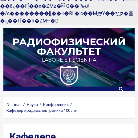
��ϐܢ��F[��x�ZMz�G�� %嬩
�/c��������[[��<�RI:�:c��MΎ��:z�졾
�ܢ��F[��R�ZM~�D
Перейти
к
РАДИОФИЗИЧЕСКИЙ
содержимому
ФАКУЛЬТЕТ
LABORE ET SCIENTIA
Главная
Наука
Конференции
Кафедере радиоэлектроники 100 лет
Кафедере