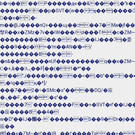
b�>j��)΄��!P�����ԫ��&���;�"k��B�
��������p�SVT�(w��ę��!j����
��x�;�-
m��@J����nQ+���պ��כ��7�Ma�jf��J��ͱ4j���Ѳ�
撆R��x�ZMz�7v��IW���/d��ٞ�Тז�c�ZM~�ji�� ߒ��sQz�����Ԡ��DW��3�De�n"��M�+/
��������B��:�-�u��IJ���7j�委
���9��p�=�'m��AN�ޭ�=/
��������B��:�-
�n&������nUf���������q��x�ZM~
Ϲ�+,&��Ὰܢ��F[��(�1�*"��
ϒ��"J����ԧ�����<�;�b"�� ���"j����
,�!q�� қ�*]/
���؝�2��7�SMc�s"���ޭ�DQ/�应
�ܢ��F_��!� :�s"��
����7`��������F��+�SVT�n"��IJ��
�应����B ��4�
w�D"��IJ�׭�-`������S��9�Dr�ji��EJ߅��gJ�
应��
矁[��x�ZM~�n"��IB؃��!'����Тѕ��+��(m��IK�ʭ�/|