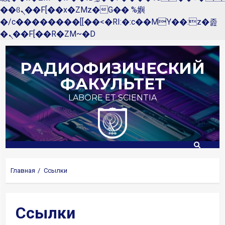
��ϐܢ��F[��x�ZMz�G�� %嬩
�/c��������[[��<�RI:�:c��MΎ��:z�졾
�ܢ��F[��R�ZM~�D
Перейти
к
РАДИОФИЗИЧЕСКИЙ
содержимому
ФАКУЛЬТЕТ
LABORE ET SCIENTIA
Главная
Ссылки
Ссылки