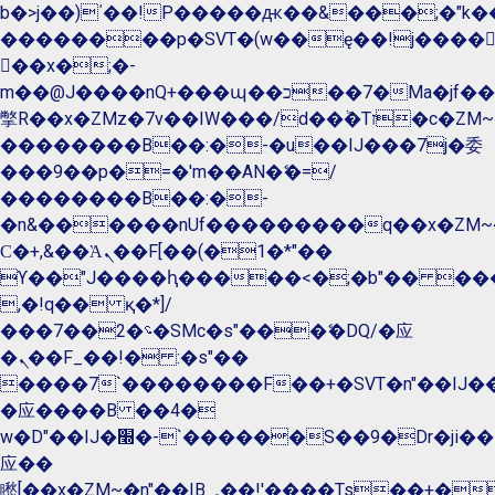
b�>j��)΄��!P�����ԫ��&���;�"k��B�
��������p�SVT�(w��ę��!j����
��x�;�-
m��@J����nQ+���պ��כ��7�Ma�jf��J��ͱ4j���Ѳ�
撆R��x�ZMz�7v��IW���/d��ٞ�Тז�c�ZM~�ji�� ߒ��sQz�����Ԡ��DW��3�De�n"��M�+/
��������B��:�-�u��IJ���7j�委
���9��p�=�'m��AN�ޭ�=/
��������B��:�-
�n&������nUf���������q��x�ZM~
Ϲ�+,&��Ὰܢ��F[��(�1�*"��
ϒ��"J����ԧ�����<�;�b"�� ���"j����
,�!q�� қ�*]/
���؝�2��7�SMc�s"���ޭ�DQ/�应
�ܢ��F_��!� :�s"��
����7`��������F��+�SVT�n"��IJ��
�应����B ��4�
w�D"��IJ�׭�-`������S��9�Dr�ji��EJ߅��gJ�
应��
矁[��x�ZM~�n"��IB؃��!'����Тѕ��+��(m��IK�ʭ�/|