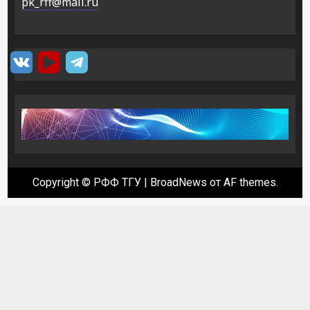
pk_rff@mail.ru
Copyright © РФФ ТГУ
|
BroadNews
от AF themes.