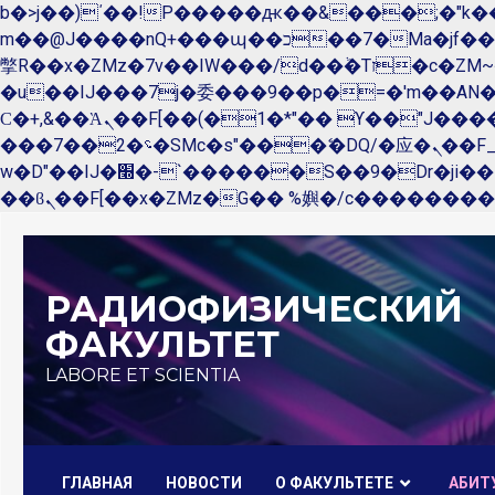
b�>j��)΄��!P�����ԫ��&���;�"k��B�޶�}��������p�SVT�(w��ę��!j������ 
m��@J����nQ+���պ��כ��7�Ma�jf��J��ͱ4j���Ѳ�
撆R��x�ZMz�7v��IW���/d��ٞ�Тז�c�ZM~�ji�� ߒ��sQz�����Ԡ��DW��3�De�n"��M�+/��������B��:�-
�u��IJ���7j�委���9��p�=�'m��A
Ϲ�+,&��Ὰܢ��F[��(�1�*"�� ϒ��"J����ԧ�����<�;�b"�� ���"j�����ܢ��F[��x� ,�!q�� қ�*]/
���؝�2��7�SMc�s"���ޭ�DQ/�应�ܢ��F_��!� :�s"�� ����7`��������F��+�SVT�n"��IJ����nQ/�应����B ��4�
w�D"��IJ�׭�-`������S��9�Dr�ji��EJ߅��gJ�应��矁[��x�ZM~�n"��IB؃��!'����Тѕ��+��(m��IK�ʭ�/|
Перейти
к
РАДИОФИЗИЧЕСКИЙ
содержимому
ФАКУЛЬТЕТ
LABORE ET SCIENTIA
ГЛАВНАЯ
НОВОСТИ
О ФАКУЛЬТЕТЕ
AБИТ