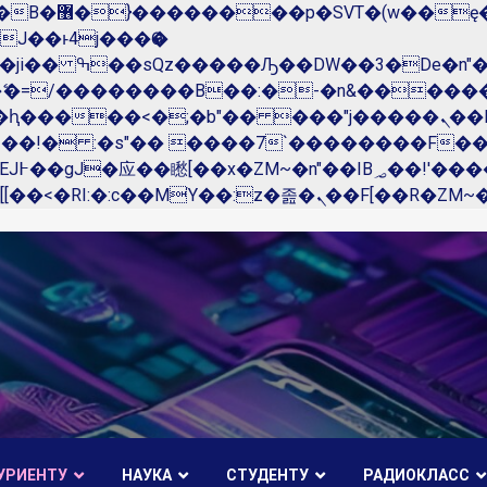
��x�;�-
N�ޭ�=/��������B��:�-�n&����
��ϐܢ��F[��x�ZMz�G�� %嬩�/c��������[[��<�RI:�:c��MΎ��:z�졾�ܢ��F[��
УРИЕНТУ
НАУКА
СТУДЕНТУ
РАДИОКЛАСС