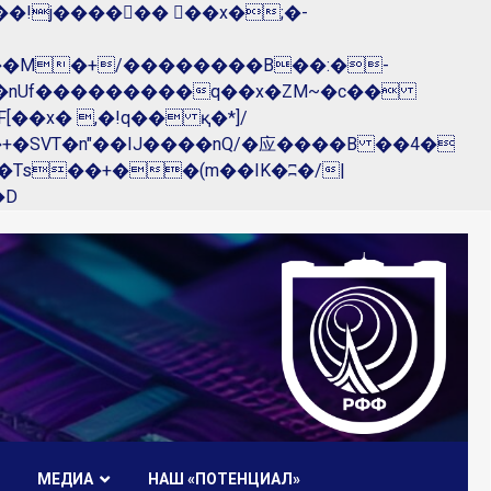
��nUf���������q��x�ZM~�
c��
R�ZM~�D
МЕДИА
НАШ «ПОТЕНЦИАЛ»