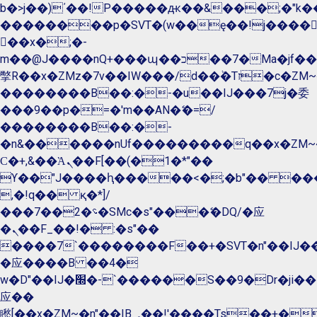
b�>j��)΄��!P�����ԫ��&���;�"k��B�
��������p�SVT�(w��ę��!j����
��x�;�-
m��@J����nQ+���պ��כ��7�Ma�jf��J��ͱ4j���Ѳ�
撆R��x�ZMz�7v��IW���/d��ٞ�Тז�c�ZM~�ji�� ߒ��sQz�����Ԡ��DW��3�De�n"��M�+/
��������B��:�-�u��IJ���7j�委
���9��p�=�'m��AN�ޭ�=/
��������B��:�-
�n&������nUf���������q��x�ZM~
Ϲ�+,&��Ὰܢ��F[��(�1�*"��
ϒ��"J����ԧ�����<�;�b"�� ���"j����
,�!q�� қ�*]/
���؝�2��7�SMc�s"���ޭ�DQ/�应
�ܢ��F_��!� :�s"��
����7`��������F��+�SVT�n"��IJ��
�应����B ��4�
w�D"��IJ�׭�-`������S��9�Dr�ji��EJ߅��gJ�
应��
矁[��x�ZM~�n"��IB؃��!'����Тѕ��+��(m��IK�ʭ�/|