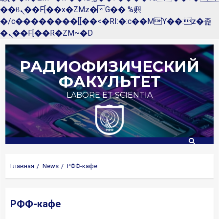
��ϐܢ��F[��x�ZMz�G�� %嬩
�/c��������[[��<�RI:�:c��MΎ��:z�졾
�ܢ��F[��R�ZM~�D
Перейти
к
РАДИОФИЗИЧЕСКИЙ
содержимому
ФАКУЛЬТЕТ
LABORE ET SCIENTIA
Главная
News
РФФ-кафе
РФФ-кафе