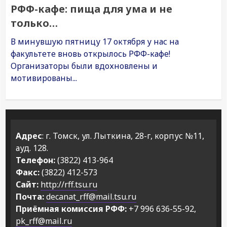
РФФ-кафе: пища для ума и не
только…
В минувшую пятницу 17 октября у нас на
факультете вновь открылось РФФ-кафе!
Организаторы были вдохновлены и
мотивированы...
Адрес
: г. Томск, ул. Лыткина, 28-г, корпус №11,
ауд. 128.
Телефон:
(3822) 413-964
Факс:
(3822) 412-573
Сайт:
http://rff.tsu.ru
Почта:
decanat_rff@mail.tsu.ru
Приёмная комиссия РФФ:
+7 996 636-55-92,
pk_rff@mail.ru