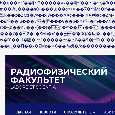
b�>j��)΄��!P�����ԫ��&���;�"k��B�޶�}��������p�SVT�(w��ę��!j������ 
m��@J����nQ+���պ��כ��7�Ma�jf��J��ͱ4j���Ѳ�
撆R��x�ZMz�7v��IW���/d��ٞ�Тז�c�ZM~�ji�� ߒ��sQz�����Ԡ��DW��3�De�n"��M�+/��������B��:�-
�u��IJ���7j�委���9��p�=�'m��A
Ϲ�+,&��Ὰܢ��F[��(�1�*"�� ϒ��"J����ԧ�����<�;�b"�� ���"j�����ܢ��F[��x� ,�!q�� қ�*]/
���؝�2��7�SMc�s"���ޭ�DQ/�应�ܢ��F_��!� :�s"�� ����7`��������F��+�SVT�n"��IJ����nQ/�应����B ��4�
w�D"��IJ�׭�-`������S��9�Dr�ji��EJ߅��gJ�应��矁[��x�ZM~�n"��IB؃��!'����Тѕ��+��(m��IK�ʭ�/|
Перейти
к
РАДИОФИЗИЧЕСКИЙ
содержимому
ФАКУЛЬТЕТ
LABORE ET SCIENTIA
ГЛАВНАЯ
НОВОСТИ
О ФАКУЛЬТЕТЕ
AБИТ