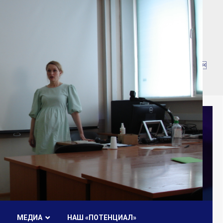
��nUf���������q��x�ZM~�
c��
R�ZM~�D
МЕДИА
НАШ «ПОТЕНЦИАЛ»