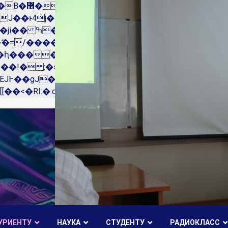
��x�;�-
N�ޭ�=/��������B��:�-�n&����
��ϐܢ��F[��x�ZMz�G�� %嬩�/c��������[[��<�RI:�:c��MΎ��:z�졾�ܢ��F[��
УРИЕНТУ
НАУКА
СТУДЕНТУ
РАДИОКЛАСС