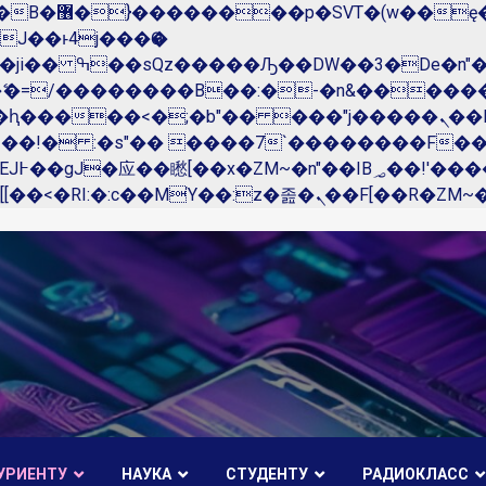
��x�;�-
N�ޭ�=/��������B��:�-�n&����
��ϐܢ��F[��x�ZMz�G�� %嬩�/c��������[[��<�RI:�:c��MΎ��:z�졾�ܢ��F[��
УРИЕНТУ
НАУКА
СТУДЕНТУ
РАДИОКЛАСС