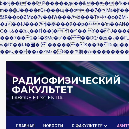
b�>j��)΄��!P�����ԫ��&���;�"k��B�޶�}��������p�SVT�(w��ę��!j������ 
m��@J����nQ+���պ��כ��7�Ma�jf��J��ͱ4j���Ѳ�
撆R��x�ZMz�7v��IW���/d��ٞ�Тז�c�ZM~�ji�� ߒ��sQz�����Ԡ��DW��3�De�n"��M�+/��������B��:�-
�u��IJ���7j�委���9��p�=�'m��A
Ϲ�+,&��Ὰܢ��F[��(�1�*"�� ϒ��"J����ԧ�����<�;�b"�� ���"j�����ܢ��F[��x� ,�!q�� қ�*]/
���؝�2��7�SMc�s"���ޭ�DQ/�应�ܢ��F_��!� :�s"�� ����7`��������F��+�SVT�n"��IJ����nQ/�应����B ��4�
w�D"��IJ�׭�-`������S��9�Dr�ji��EJ߅��gJ�应��矁[��x�ZM~�n"��IB؃��!'����Тѕ��+��(m��IK�ʭ�/|
Перейти
к
РАДИОФИЗИЧЕСКИЙ
содержимому
ФАКУЛЬТЕТ
LABORE ET SCIENTIA
ГЛАВНАЯ
НОВОСТИ
О ФАКУЛЬТЕТЕ
AБИТ