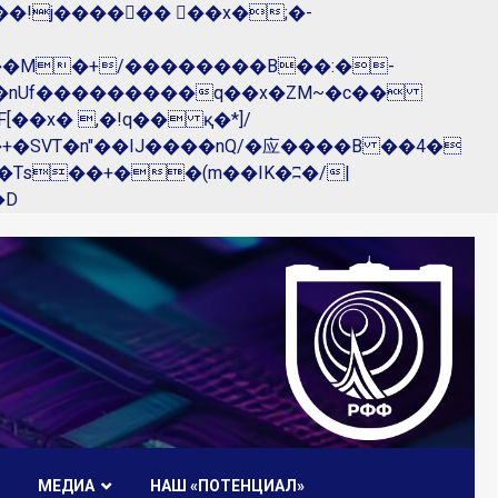
��nUf���������q��x�ZM~�
c��
R�ZM~�D
МЕДИА
НАШ «ПОТЕНЦИАЛ»