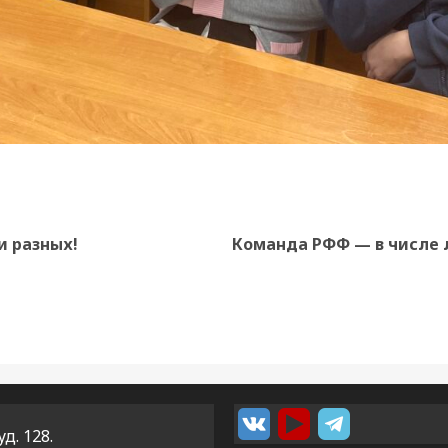
Предыдущая
Следующая
и разных!
Команда РФФ — в числе 
запись:
запись:
уд. 128.