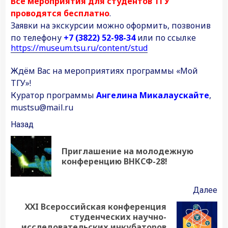
Все мероприятия для студентов ТГУ
проводятся бесплатно
.
Заявки на экскурсии можно оформить, позвонив
по телефону
+7 (3822) 52-98-34
или по ссылке
https://museum.tsu.ru/content/stud
Ждём Вас на мероприятиях программы «Мой
ТГУ»!
Куратор программы
Ангелина Микалаускайте
,
mustsu@mail.ru
Продолжить
Назад
чтение
Приглашение на молодежную
Пр
конференцию ВНКСФ-28!
за
Далее
ХХI Всероссийская конференция
студенческих научно-
Следующая
исследовательских инкубаторов