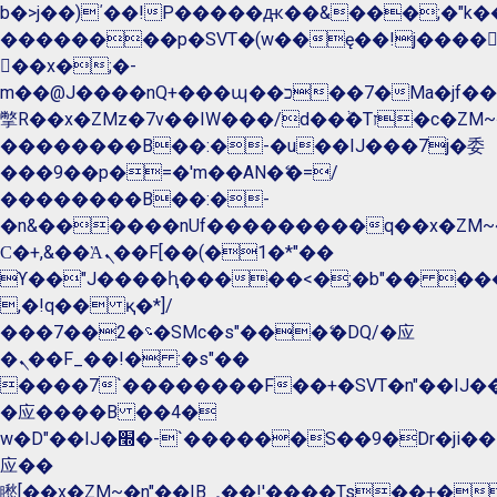
b�>j��)΄��!P�����ԫ��&���;�"k��B�
��������p�SVT�(w��ę��!j����
��x�;�-
m��@J����nQ+���պ��כ��7�Ma�jf��J��ͱ4j���Ѳ�
撆R��x�ZMz�7v��IW���/d��ٞ�Тז�c�ZM~�ji�� ߒ��sQz�����Ԡ��DW��3�De�n"��M�+/
��������B��:�-�u��IJ���7j�委
���9��p�=�'m��AN�ޭ�=/
��������B��:�-
�n&������nUf���������q��x�ZM~
Ϲ�+,&��Ὰܢ��F[��(�1�*"��
ϒ��"J����ԧ�����<�;�b"�� ���"j����
,�!q�� қ�*]/
���؝�2��7�SMc�s"���ޭ�DQ/�应
�ܢ��F_��!� :�s"��
����7`��������F��+�SVT�n"��IJ��
�应����B ��4�
w�D"��IJ�׭�-`������S��9�Dr�ji��EJ߅��gJ�
应��
矁[��x�ZM~�n"��IB؃��!'����Тѕ��+��(m��IK�ʭ�/|