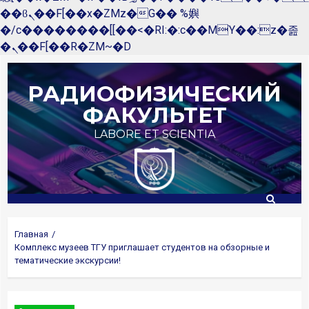
��ϐܢ��F[��x�ZMz�G�� %嬩
�/c��������[[��<�RI:�:c��MΎ��:z�졾
�ܢ��F[��R�ZM~�D
Перейти
к
РАДИОФИЗИЧЕСКИЙ
содержимому
ФАКУЛЬТЕТ
LABORE ET SCIENTIA
Главная
Комплекс музеев ТГУ приглашает студентов на обзорные и
тематические экскурсии!