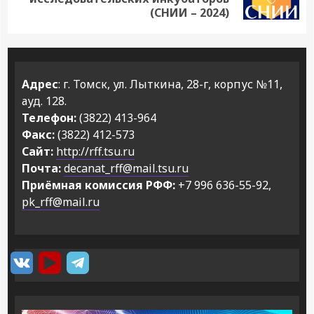
запись:
(СНИИ – 2024)
Адрес
: г. Томск, ул. Лыткина, 28-г, корпус №11,
ауд. 128.
Телефон:
(3822) 413-964
Факс:
(3822) 412-573
Сайт:
http://rff.tsu.ru
Почта:
decanat_rff@mail.tsu.ru
Приёмная комиссия РФФ:
+7 996 636-55-92,
pk_rff@mail.ru