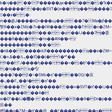
b�>j��)΄��!P�����ԫ��&���;�"k��B�
��������p�SVT�(w��ę��!j����
��x�;�-
m��@J����nQ+���պ��כ��7�Ma�jf��J��ͱ4j���Ѳ�
撆R��x�ZMz�7v��IW���/d��ٞ�Тז�c�ZM~�ji�� ߒ��sQz�����Ԡ��DW��3�De�n"��M�+/
��������B��:�-�u��IJ���7j�委
���9��p�=�'m��AN�ޭ�=/
��������B��:�-
�n&������nUf���������q��x�ZM~
Ϲ�+,&��Ὰܢ��F[��(�1�*"��
ϒ��"J����ԧ�����<�;�b"�� ���"j����
,�!q�� қ�*]/
���؝�2��7�SMc�s"���ޭ�DQ/�应
�ܢ��F_��!� :�s"��
����7`��������F��+�SVT�n"��IJ��
�应����B ��4�
w�D"��IJ�׭�-`������S��9�Dr�ji��EJ߅��gJ�
应��
矁[��x�ZM~�n"��IB؃��!'����Тѕ��+��(m��IK�ʭ�/|