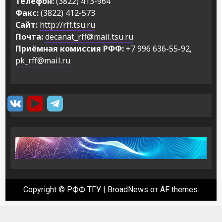
Телефон:
(3822) 413-964
Факс:
(3822) 412-573
Сайт:
http://rff.tsu.ru
Почта:
decanat_rff@mail.tsu.ru
Приёмная комиссия РФФ:
+7 996 636-55-92,
pk_rff@mail.ru
Copyright © РФФ ТГУ
|
BroadNews
от AF themes.