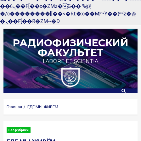
��ϐܢ��F[��x�ZMz�G�� %嬩
�/c��������[[��<�RI:�:c��MΎ��:z�졾
�ܢ��F[��R�ZM~�D
Перейти
к
РАДИОФИЗИЧЕСКИЙ
содержимому
ФАКУЛЬТЕТ
LABORE ET SCIENTIA
Главная
ГДЕ МЫ ЖИВЁМ
Без рубрики