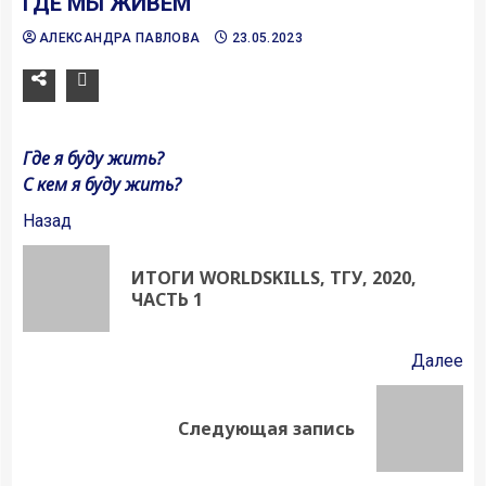
ГДЕ МЫ ЖИВЁМ
АЛЕКСАНДРА ПАВЛОВА
23.05.2023
Где я буду жить?
С кем я буду жить?
Продолжить
Назад
чтение
ИТОГИ WORLDSKILLS, ТГУ, 2020,
Пр
ЧАСТЬ 1
за
Далее
Следующая
Следующая запись
запись: