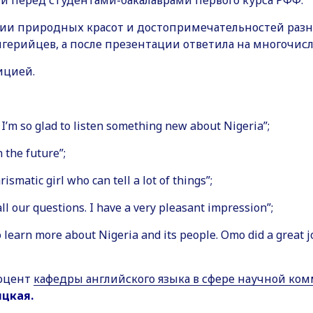
и перед студентами-бакалаврами первого курса РФФ.
и природных красот и достопримечательностей разных
игерийцев, а после презентации ответила на многочи
ицией.
. I’m so glad to listen something new about Nigeria”;
 the future”;
smatic girl who can tell a lot of things”;
l our questions. I have a very pleasant impression”;
 learn more about Nigeria and its people. Omo did a great 
оцент
кафедры английского языка в сфере научной ко
ицкая.