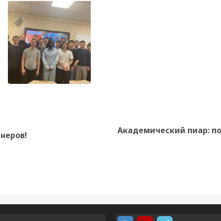
Академический пиар: п
Предыдущая
Следующая
неров!
запись:
запись: