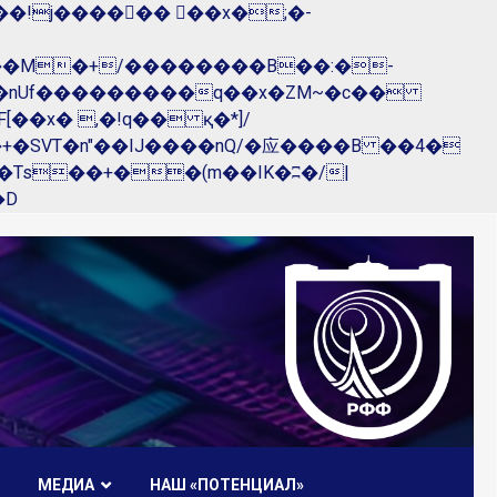
��nUf���������q��x�ZM~�
c��
R�ZM~�D
МЕДИА
НАШ «ПОТЕНЦИАЛ»