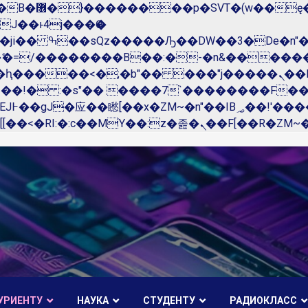
��x�;�-
N�ޭ�=/��������B��:�-�n&����
��ϐܢ��F[��x�ZMz�G�� %嬩�/c��������[[��<�RI:�:c��MΎ��:z�졾�ܢ��F[��
УРИЕНТУ
НАУКА
СТУДЕНТУ
РАДИОКЛАСС