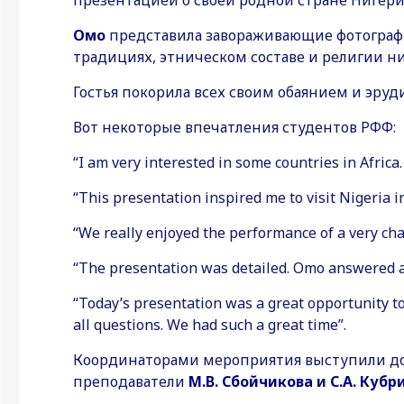
презентацией о своей родной стране Нигери
Омо
представила завораживающие фотографи
традициях, этническом составе и религии н
Гостья покорила всех своим обаянием и эруд
Вот некоторые впечатления студентов РФФ:
“I am very interested in some countries in Africa
“This presentation inspired me to visit Nigeria in
“We really enjoyed the performance of a very chari
“The presentation was detailed. Omo answered al
“Today’s presentation was a great opportunity to
all questions. We had such a great time”.
Координаторами мероприятия выступили д
преподаватели
М.В. Сбойчикова
и
С.А. Кубр