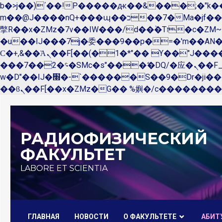
b�>j��)΄��!P�����ԫ��&���;�"k��B�޶�}��������p�SVT�(w��ę��!j������ 
m��@J����nQ+���պ��כ��7�Ma�jf��J��ͱ4j���Ѳ�
撆R��x�ZMz�7v��IW���/d��ٞ�Тז�c�ZM~�ji�� ߒ��sQz�����Ԡ��DW��3�De�n"��M�+/��������B��:�-
�u��IJ���7j�委���9��p�=�'m��A
Ϲ�+,&��Ὰܢ��F[��(�1�*"�� ϒ��"J����ԧ�����<�;�b"�� ���"j�����ܢ��F[��x� ,�!q�� қ�*]/
���؝�2��7�SMc�s"���ޭ�DQ/�应�ܢ��F_��!� :�s"�� ����7`��������F��+�SVT�n"��IJ����nQ/�应����B ��4�
w�D"��IJ�׭�-`������S��9�Dr�ji��EJ߅��gJ�应��矁[��x�ZM~�n"��IB؃��!'����Тѕ��+��(m��IK�ʭ�/|
Перейти
к
РАДИОФИЗИЧЕСКИЙ
содержимому
ФАКУЛЬТЕТ
LABORE ET SCIENTIA
ГЛАВНАЯ
НОВОСТИ
О ФАКУЛЬТЕТЕ
AБИТ