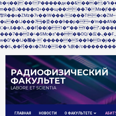
b�>j��)΄��!P�����ԫ��&���;�"k��B�޶�}��������p�SVT�(w��ę��!j������ 
m��@J����nQ+���պ��כ��7�Ma�jf��J��ͱ4j���Ѳ�
撆R��x�ZMz�7v��IW���/d��ٞ�Тז�c�ZM~�ji�� ߒ��sQz�����Ԡ��DW��3�De�n"��M�+/��������B��:�-
�u��IJ���7j�委���9��p�=�'m��A
Ϲ�+,&��Ὰܢ��F[��(�1�*"�� ϒ��"J����ԧ�����<�;�b"�� ���"j�����ܢ��F[��x� ,�!q�� қ�*]/
���؝�2��7�SMc�s"���ޭ�DQ/�应�ܢ��F_��!� :�s"�� ����7`��������F��+�SVT�n"��IJ����nQ/�应����B ��4�
w�D"��IJ�׭�-`������S��9�Dr�ji��EJ߅��gJ�应��矁[��x�ZM~�n"��IB؃��!'����Тѕ��+��(m��IK�ʭ�/|
Перейти
к
РАДИОФИЗИЧЕСКИЙ
содержимому
ФАКУЛЬТЕТ
LABORE ET SCIENTIA
ГЛАВНАЯ
НОВОСТИ
О ФАКУЛЬТЕТЕ
AБИТ