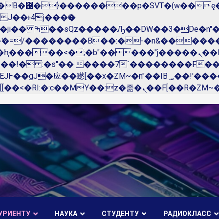
��x�;�-
N�ޭ�=/��������B��:�-�n&����
��ϐܢ��F[��x�ZMz�G�� %嬩�/c��������[[��<�RI:�:c��MΎ��:z�졾�ܢ��F[��
УРИЕНТУ
НАУКА
СТУДЕНТУ
РАДИОКЛАСС