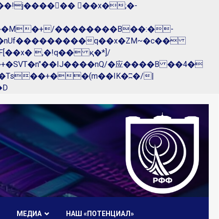
��nUf���������q��x�ZM~�
c��
R�ZM~�D
МЕДИА
НАШ «ПОТЕНЦИАЛ»