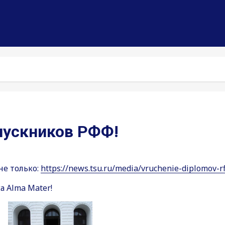
пускников РФФ!
е только:
https://news.tsu.ru/media/vruchenie-diplomov-rf
а Alma Mater!