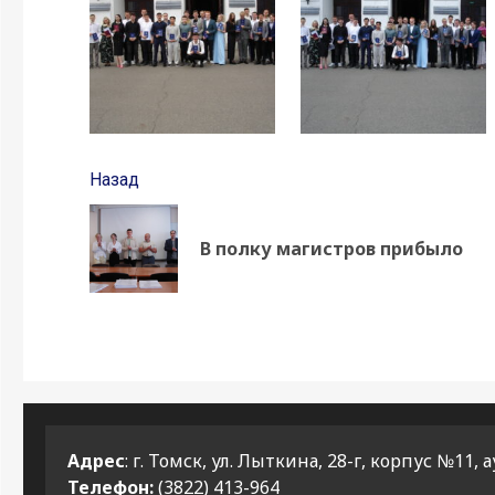
Продолжить
Назад
чтение
В полку магистров прибыло
Адрес
: г. Томск, ул. Лыткина, 28-г, корпус №11, а
Телефон:
(3822) 413-964