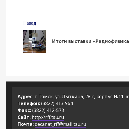
Продолжить
Назад
чтение
Итоги выставки «Радиофизика
Адрес
: г. Томск, ул. Лыткина, 28-г, корпус №11, а
Телефон:
(3822) 413-964
Факс:
(3822) 412-573
Сайт:
http://rff.tsu.ru
Почта:
decanat_rff@mail.tsu.ru