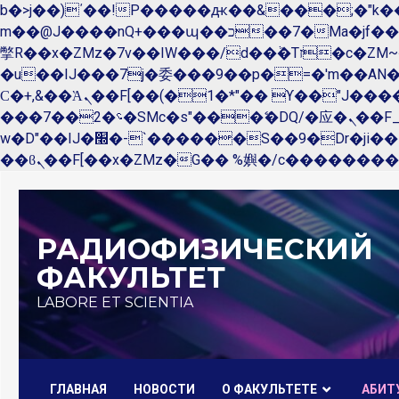
b�>j��)΄��!P�����ԫ��&���;�"k��B�޶�}��������p�SVT�(w��ę��!j������ 
m��@J����nQ+���պ��כ��7�Ma�jf��J��ͱ4j���Ѳ�
撆R��x�ZMz�7v��IW���/d��ٞ�Тז�c�ZM~�ji�� ߒ��sQz�����Ԡ��DW��3�De�n"��M�+/��������B��:�-
�u��IJ���7j�委���9��p�=�'m��A
Ϲ�+,&��Ὰܢ��F[��(�1�*"�� ϒ��"J����ԧ�����<�;�b"�� ���"j�����ܢ��F[��x� ,�!q�� қ�*]/
���؝�2��7�SMc�s"���ޭ�DQ/�应�ܢ��F_��!� :�s"�� ����7`��������F��+�SVT�n"��IJ����nQ/�应����B ��4�
w�D"��IJ�׭�-`������S��9�Dr�ji��EJ߅��gJ�应��矁[��x�ZM~�n"��IB؃��!'����Тѕ��+��(m��IK�ʭ�/|
Перейти
к
РАДИОФИЗИЧЕСКИЙ
содержимому
ФАКУЛЬТЕТ
LABORE ET SCIENTIA
ГЛАВНАЯ
НОВОСТИ
О ФАКУЛЬТЕТЕ
AБИТ