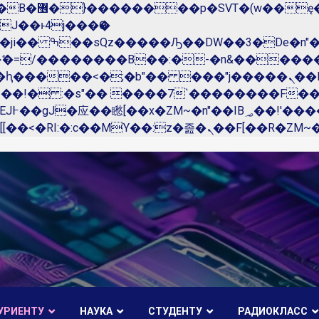
��x�;�-
N�ޭ�=/��������B��:�-�n&����
��ϐܢ��F[��x�ZMz�G�� %嬩�/c��������[[��<�RI:�:c��MΎ��:z�졾�ܢ��F[��
УРИЕНТУ
НАУКА
СТУДЕНТУ
РАДИОКЛАСС