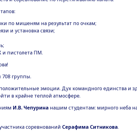
тапов:
вки по мишеням на результат по очкам;
зи и установка связи;
ь;
К и пистолета ПМ.
ва!
 708 группы.
 положительные эмоции. Дух командного единства и з
ойти в крайне теплой атмосфере.
аниям
И.В. Чепурина
нашим студентам: мирного неба на
 участника соревнований
Серафима Ситникова
.