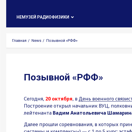
НЕМУЗЕЙ РАДИОФИЗИКИ
Главная
News
Позывной «РФФ»
Позывной «РФФ»
Сегодня,
20 октября
, в
День военного связис
Построение открыл начальник ВУЦ, полков
лейтенанта
Вадим Анатольевича Шамарин
Далее прошли соревнования, в которых прин
системы и комплексы
«) — с 1 по 5 курс: эс