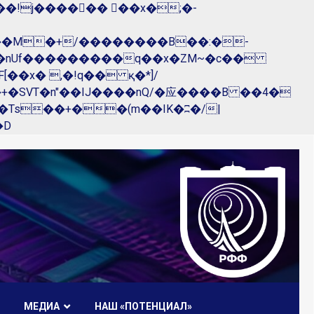
��nUf���������q��x�ZM~�
c��
R�ZM~�D
МЕДИА
НАШ «ПОТЕНЦИАЛ»