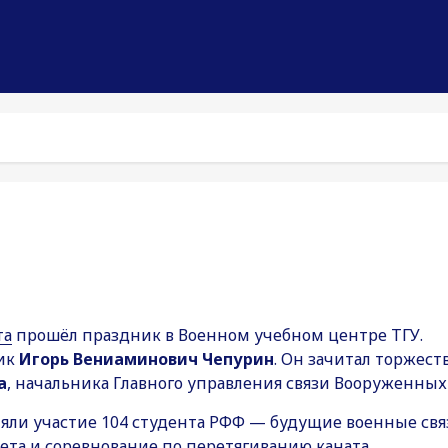
та
прошёл праздник в Военном учебном центре ТГУ.
ник
Игорь Вениаминович Чепурин
. Он зачитал торжест
а
, начальника Главного управления связи Вооруженны
яли участие 104 студента РФФ — будущие военные свя
тафета и соревнование по перетягиванию каната.